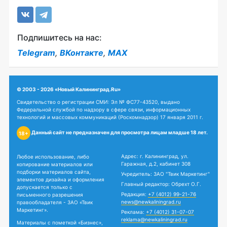
Подпишитесь на нас:
Telegram
,
ВКонтакте
,
MAX
© 2003 - 2026 «Новый Калининград.Ru»
Свидетельство о регистрации СМИ: Эл № ФС77-43520, выдано
Федеральной службой по надзору в сфере связи, информационных
технологий и массовых коммуникаций (Роскомнадзор) 17 января 2011 г.
Данный сайт не предназначен для просмотра лицам младше 18 лет.
18+
Адрес: г. Калининград, ул.
Любое использование, либо
Гаражная, д.2, кабинет 308
копирование материалов или
подборки материалов сайта,
Учредитель: ЗАО "Твик Маркетинг"
элементов дизайна и оформления
Главный редактор: Обрехт О.Г.
допускается только с
Редакция:
+7 (4012) 99-21-76
письменного разрешения
news@newkaliningrad.ru
правообладателя - ЗАО «Твик
Маркетинг».
Реклама:
+7 (4012) 31-07-07
reklama@newkaliningrad.ru
Материалы с пометкой «Бизнес»,