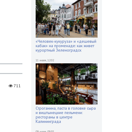
«Человек-кукуруза» и «дешевый
кабак» на променаде: как живет
курортный Зеленоградск
11 июля
,
12:02
711
Строганина, паста в головке сыра
и виштынецкие пельмени:
рестораны в центре
Калининграда
09 июля
,
09:55