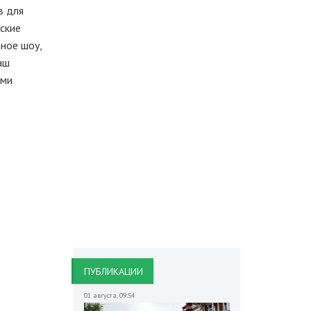
в для
ские
ное шоу,
аш
ами
ПУБЛИКАЦИИ
01 августа
,
09:54