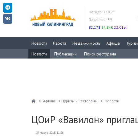
Погода:
+18.7°
Вакансии:
35
82.17$
94.84€
22.01zł
Новости
Работа
Недвижимость
Афиша
Туриз
Новости
Публикации
Поиск ресторана
Афиша
Туризм и Рестораны
Новости
ЦОиР «Вавилон» пригла
27 марта 2015, 11:26