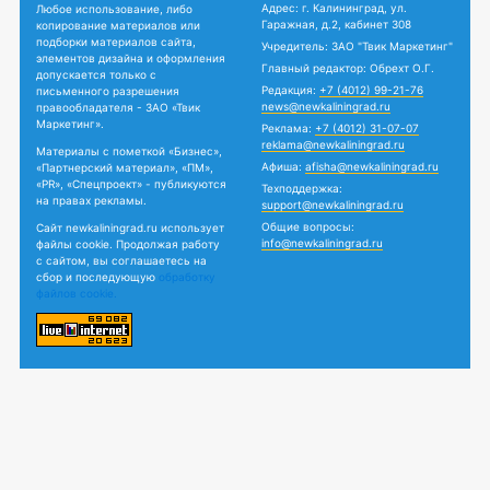
Адрес: г. Калининград, ул.
Любое использование, либо
Гаражная, д.2, кабинет 308
копирование материалов или
подборки материалов сайта,
Учредитель: ЗАО "Твик Маркетинг"
элементов дизайна и оформления
Главный редактор: Обрехт О.Г.
допускается только с
Редакция:
+7 (4012) 99-21-76
письменного разрешения
news@newkaliningrad.ru
правообладателя - ЗАО «Твик
Маркетинг».
Реклама:
+7 (4012) 31-07-07
reklama@newkaliningrad.ru
Материалы с пометкой «Бизнес»,
Афиша:
afisha@newkaliningrad.ru
«Партнерский материал», «ПМ»,
«PR», «Спецпроект» - публикуются
Техподдержка:
на правах рекламы.
support@newkaliningrad.ru
Общие вопросы:
Сайт newkaliningrad.ru использует
info@newkaliningrad.ru
файлы cookie. Продолжая работу
с сайтом, вы соглашаетесь на
сбор и последующую
обработку
файлов cookie.