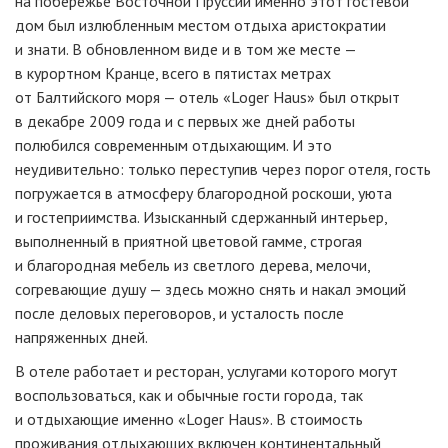
на побережье Восточной Пруссии именно этот гостевой
дом был излюбленным местом отдыха аристократии
и знати. В обновленном виде и в том же месте —
в курортном Кранце, всего в пятистах метрах
от Балтийского моря — отель
«Loger Haus»
был открыт
в декабре 2009 года и с первых же дней работы
полюбился современным отдыхающим. И это
неудивительно: только переступив через порог отеля, гость
погружается в атмосферу благородной роскоши, уюта
и гостеприимства. Изысканный сдержанный интерьер,
выполненный в приятной цветовой гамме, строгая
и благородная мебель из светлого дерева, мелочи,
согревающие душу — здесь можно снять и накал эмоций
после деловых переговоров, и усталость после
напряженных дней.
В отеле работает и ресторан, услугами которого могут
воспользоваться, как и обычные гости города, так
и отдыхающие именно
«Loger Haus»
. В стоимость
проживания отдыхающих включен континентальный