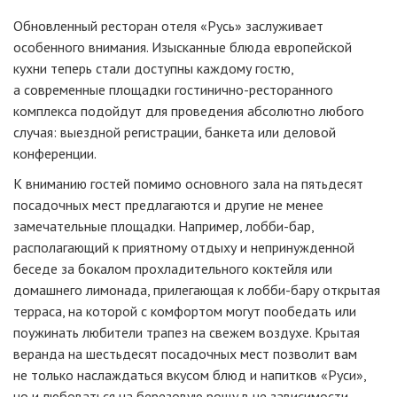
Обновленный ресторан отеля «Русь» заслуживает
особенного внимания. Изысканные блюда европейской
кухни теперь стали доступны каждому гостю,
а современные площадки
гостинично-ресторанного
комплекса подойдут для проведения абсолютно любого
случая: выездной регистрации, банкета или деловой
конференции.
К вниманию гостей помимо основного зала на пятьдесят
посадочных мест предлагаются и другие не менее
замечательные площадки. Например,
лобби-бар
,
располагающий к приятному отдыху и непринужденной
беседе за бокалом прохладительного коктейля или
домашнего лимонада, прилегающая к
лобби-бару
открытая
терраса, на которой с комфортом могут пообедать или
поужинать любители трапез на свежем воздухе. Крытая
веранда на шестьдесят посадочных мест позволит вам
не только наслаждаться вкусом блюд и напитков «Руси»,
но и любоваться на березовую рощу в не зависимости