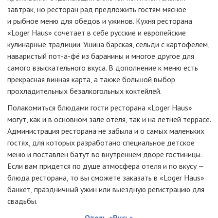
завтрак, но ресторан рад предложить гостям мясное
и рыбное меню для обедов и ужинов. Кухня ресторана
«Loger Haus»
сочетает в себе русские и европейские
кулинарные традиции. Ушица барская, сельди с картофелем,
наваристый
пот-а-фё
из баранины и многое другое для
самого взыскательного вкуса. В дополнение к меню есть
прекрасная винная карта, а также большой выбор
прохладительных безалкогольных коктейлей.
Полакомиться блюдами гости ресторана
«Loger Haus»
могут, как и в основном зале отеля, так и на летней террасе.
Администрация ресторана не забыла и о самых маленьких
гостях, для которых разработано специальное детское
меню и поставлен батут во внутреннем дворе гостиницы.
Если вам придется по душе атмосфера отеля и по вкусу —
блюда ресторана, то вы сможете заказать в
«Loger Haus»
банкет, праздничный ужин или выездную регистрацию для
свадьбы.
Отель «Русь»