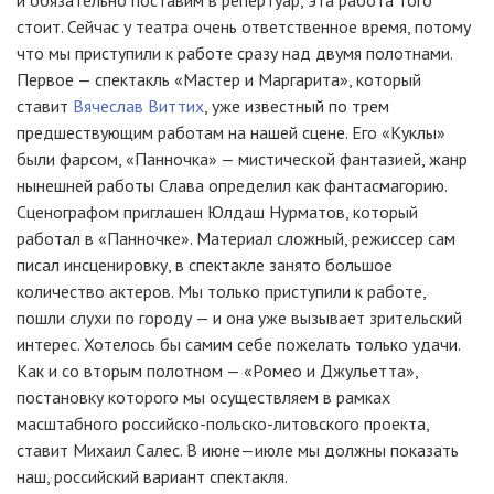
и обязательно поставим в репертуар, эта работа того
стоит. Сейчас у театра очень ответственное время, потому
что мы приступили к работе сразу над двумя полотнами.
Первое — спектакль «Мастер и Маргарита», который
ставит
Вячеслав Виттих
, уже известный по трем
предшествующим работам на нашей сцене. Его «Куклы»
были фарсом, «Панночка» — мистической фантазией, жанр
нынешней работы Слава определил как фантасмагорию.
Сценографом приглашен Юлдаш Нурматов, который
работал в «Панночке». Материал сложный, режиссер сам
писал инсценировку, в спектакле занято большое
количество актеров. Мы только приступили к работе,
пошли слухи по городу — и она уже вызывает зрительский
интерес. Хотелось бы самим себе пожелать только удачи.
Как и со вторым полотном — «Ромео и Джульетта»,
постановку которого мы осуществляем в рамках
масштабного российско-польско-литовского проекта,
ставит Михаил Салес. В июне—июле мы должны показать
наш, российский вариант спектакля.