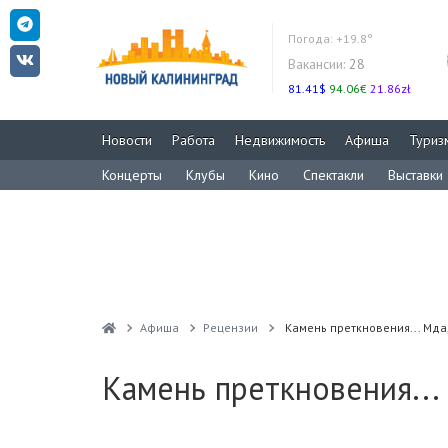
Погода:
+19.8°
Вакансии:
28
81.41$
94.06€
21.86zł
Новости
Работа
Недвижимость
Афиша
Туриз
Концерты
Клубы
Кино
Спектакли
Выставки
Афиша
Рецензии
Камень преткновения... Мда,
Камень преткновения...