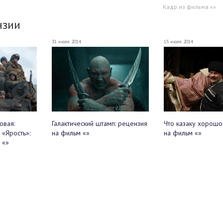
Кадр из фильма «»
нзии
31 июля 2014
15 июля 2014
овая:
Галактический штамп: рецензия
Что казаку хорошо
 «Ярость»:
на фильм «»
на фильм «»
 «»