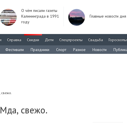
О чём писали газеты
Калининграда в 1991
Главные новости дня
году
м
Справка
Скидки
Дети
Спецпроекты
Свадьба
Гороскопы
Фестивали
Праздники
Спорт
Разное
Новости
Публик
 свежо.
 Мда, свежо.