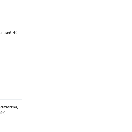
овский, 40,
ситетская,
й»)