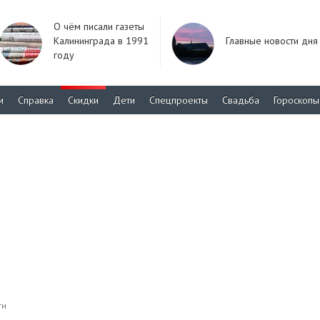
О чём писали газеты
Калининграда в 1991
Главные новости дня
году
м
Справка
Скидки
Дети
Спецпроекты
Свадьба
Гороскопы
ти