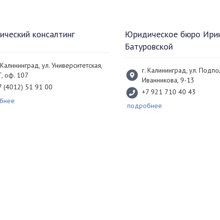
ческий консалтинг
Юридическое бюро Ири
Батуровской
. Калининград, ул. Университетская,
г. Калининград, ул. Подп
Г, оф. 107
Иванникова, 9-13
7 (4012) 51 91 00
+7 921 710 40 43
бнее
подробнее