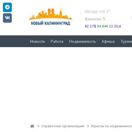
Погода:
+16.1°
Вакансии:
5
82.17$
94.84€
22.01zł
Новости
Работа
Недвижимость
Афиша
Туриз
Справочник организаций
Юристы по недвижимос