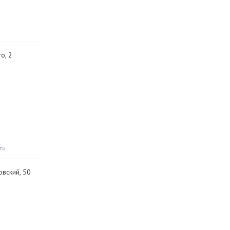
го, 2
ти
овский, 50