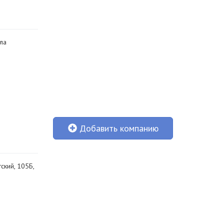
ала
Добавить компанию
тский, 105Б,