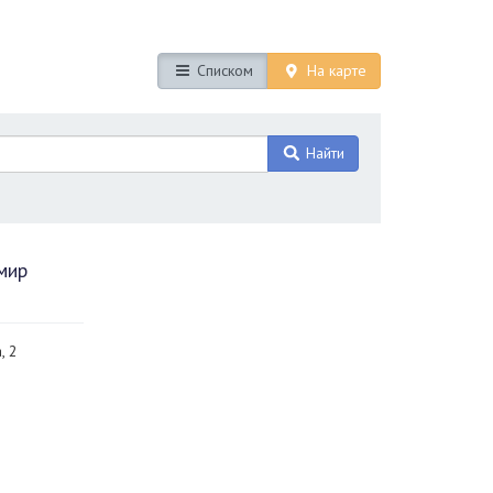
Списком
На карте
Найти
мир
, 2