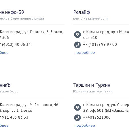
ин.инфо-39
Релайф
еское бюро полного цикла
центр недвижимости
. Калининград, ул. Генделя, 5, 3 этаж,
г. Калининград, пр-т Моск
 306
оф. 510
7 (4012) 40 06 34
+7 (4012) 99 97 00
бнее
подробнее
тникЪ
Таршин и Туркин
еское бюро
Юридическая компания
. Калининград, ул. Чайковского, 46-
г. Калининград, ул. Универ
8, корпус 1, 1 этаж
2В, оф. 601 (БЦ «Западны
7 911 453 83 33
+74012521006
бнее
подробнее