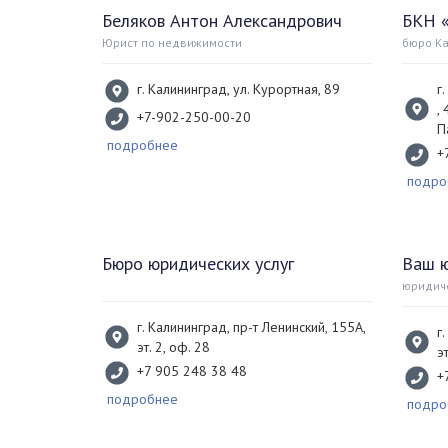
Беляков Антон Александрович
БКН 
Юрист по недвижимости
бюро К
г. Калининград, ул. Курортная, 89
г
,
+7-902-250-00-20
П
подробнее
+
подро
Бюро юридических услуг
Ваш 
юридич
г. Калининград, пр-т Ленинский, 155А,
г
эт. 2, оф. 28
э
+7 905 248 38 48
+
подробнее
подро