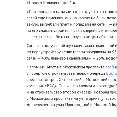
«Нового Калининграда.Ru».
«Пришлось, что называется, с ходу
что-то
с ними
сетей еще немецких, они на картах не были даж
землю, выгребали грунт и попадали на сети», — р
по его словам, строители сети «перенесли, вовр
завершаются работы по газу, по водоснабжению 
Согласно полученной журналистами справочной 
по переустройству теплотрассы завершены на 95
связи — 40%, ливневой канализации — 25%, водо
Напомним, мост на Московском проспекте
разби
с проектом строительства первой очереди
Восто
соединит остров Октябрьский и Московский прос
компания «ВАД». Она же, по словам Александра 
и на строительство второй очереди, которая
пре
с Московского проспекта на ул. Гагарина (участо
до перекрёстка улиц Пригородной и Молодой Гва