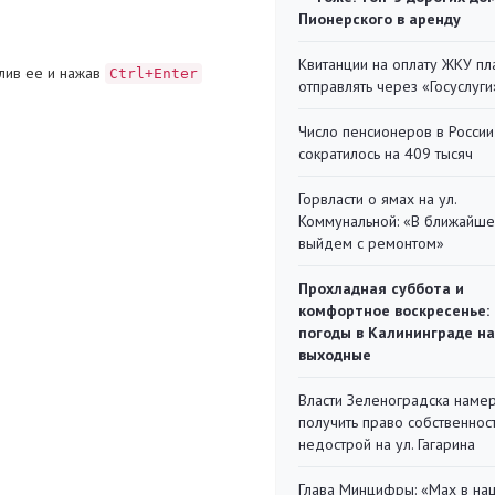
Пионерского в аренду
Квитанции на оплату ЖКУ п
лив ее и нажав
Ctrl+Enter
отправлять через «Госуслуги
Число пенсионеров в России
сократилось на 409 тысяч
Горвласти о ямах на ул.
Коммунальной: «В ближайш
выйдем с ремонтом»
Прохладная суббота и
комфортное воскресенье:
погоды в Калининграде на
выходные
Власти Зеленоградска наме
получить право собственнос
недострой на ул. Гагарина
Глава Минцифры: «Мах в на