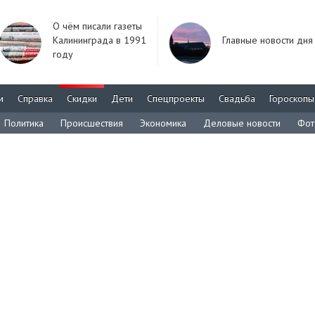
О чём писали газеты
Калининграда в 1991
Главные новости дня
году
м
Справка
Скидки
Дети
Спецпроекты
Свадьба
Гороскопы
Политика
Происшествия
Экономика
Деловые новости
Фот