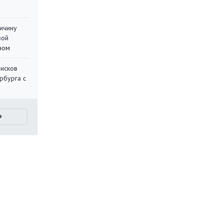
ричину
вой
ном
писков
рбурга с