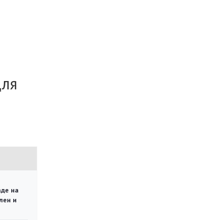
для
аде на
лен и