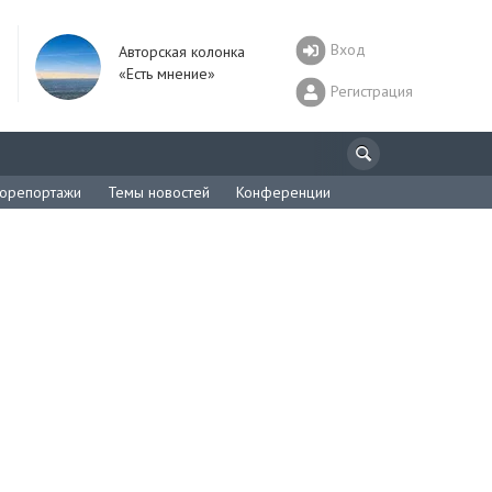
Вход
Авторская колонка
«Есть мнение»
Регистрация
орепортажи
Темы новостей
Конференции