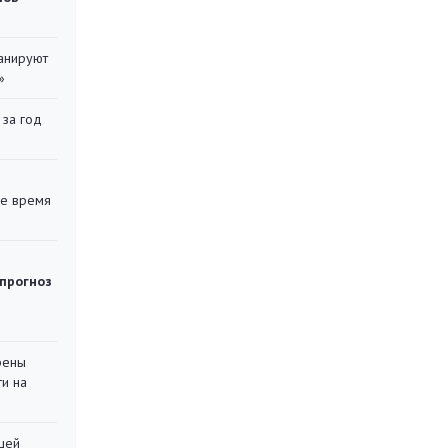
ланируют
»
 за год
ее время
 прогноз
рены
ти на
шей