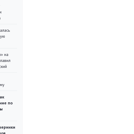
у
м
а
алась
кую
в» на
главил
ский
уму
ак
ние по
ты
черинки
мов