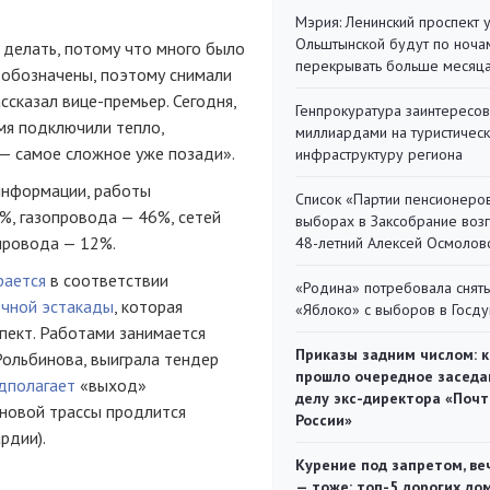
Мэрия: Ленинский проспект 
Ольштынской будут по ноча
 делать, потому что много было
перекрывать больше месяц
е обозначены, поэтому снимали
ассказал
вице-премьер
. Сегодня,
Генпрокуратура заинтересов
емя подключили тепло,
миллиардами на туристичес
— самое сложное уже позади».
инфраструктуру региона
информации, работы
Список «Партии пенсионеро
%, газопровода — 46%, сетей
выборах в Заксобрание воз
провода — 12%.
48-летний Алексей Осмолов
рается
в соответствии
«Родина» потребовала снять
чной эстакады
, которая
«Яблоко» с выборов в Госд
пект. Работами занимается
Приказы задним числом: к
Рольбинова, выиграла тендер
прошло очередное заседа
дполагает
«выход»
делу экс-директора «Поч
к новой трассы продлится
России»
рдии).
Курение под запретом, ве
— тоже: топ-5 дорогих до