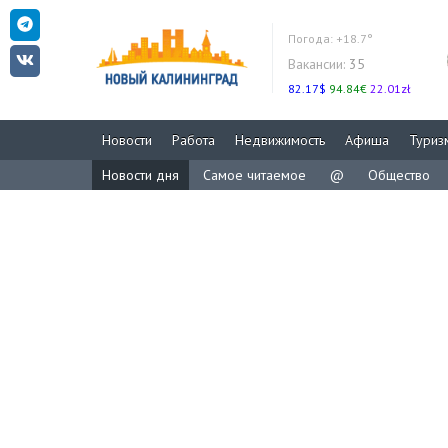
Погода:
+18.7°
Вакансии:
35
82.17$
94.84€
22.01zł
Новости
Работа
Недвижимость
Афиша
Туриз
Новости дня
Самое читаемое
@
Общество