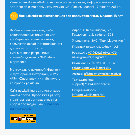
Федеральной службой по надзору в сфере связи, информационных
технологий и массовых коммуникаций (Роскомнадзор) 17 января 2011 г.
Данный сайт не предназначен для просмотра лицам младше 18 лет.
18+
Адрес: г. Калининград, ул.
Любое использование, либо
Гаражная, д.2, кабинет 308
копирование материалов или
подборки материалов сайта,
Учредитель: ЗАО "Твик Маркетинг"
элементов дизайна и оформления
Главный редактор: Обрехт О.Г.
допускается только с
Редакция:
+7 (4012) 99-21-76
письменного разрешения
news@newkaliningrad.ru
правообладателя - ЗАО «Твик
Маркетинг».
Реклама:
+7 (4012) 31-07-07
reklama@newkaliningrad.ru
Материалы с пометкой «Бизнес»,
Афиша:
afisha@newkaliningrad.ru
«Партнерский материал», «ПМ»,
«PR», «Спецпроект» - публикуются
Техподдержка:
на правах рекламы.
support@newkaliningrad.ru
Общие вопросы:
Сайт newkaliningrad.ru использует
info@newkaliningrad.ru
файлы cookie. Продолжая работу
с сайтом, вы соглашаетесь на
сбор и последующую
обработку
файлов cookie.