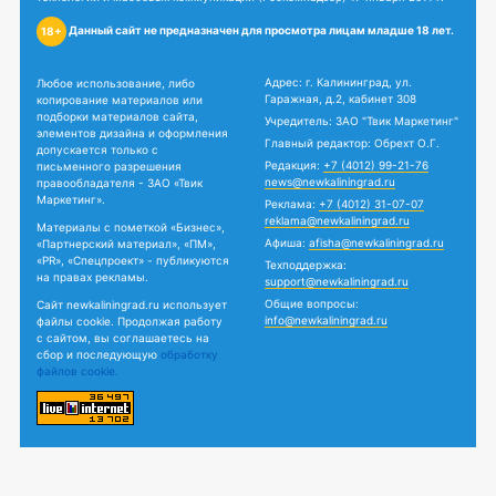
Данный сайт не предназначен для просмотра лицам младше 18 лет.
18+
Адрес: г. Калининград, ул.
Любое использование, либо
Гаражная, д.2, кабинет 308
копирование материалов или
подборки материалов сайта,
Учредитель: ЗАО "Твик Маркетинг"
элементов дизайна и оформления
Главный редактор: Обрехт О.Г.
допускается только с
Редакция:
+7 (4012) 99-21-76
письменного разрешения
news@newkaliningrad.ru
правообладателя - ЗАО «Твик
Маркетинг».
Реклама:
+7 (4012) 31-07-07
reklama@newkaliningrad.ru
Материалы с пометкой «Бизнес»,
Афиша:
afisha@newkaliningrad.ru
«Партнерский материал», «ПМ»,
«PR», «Спецпроект» - публикуются
Техподдержка:
на правах рекламы.
support@newkaliningrad.ru
Общие вопросы:
Сайт newkaliningrad.ru использует
info@newkaliningrad.ru
файлы cookie. Продолжая работу
с сайтом, вы соглашаетесь на
сбор и последующую
обработку
файлов cookie.