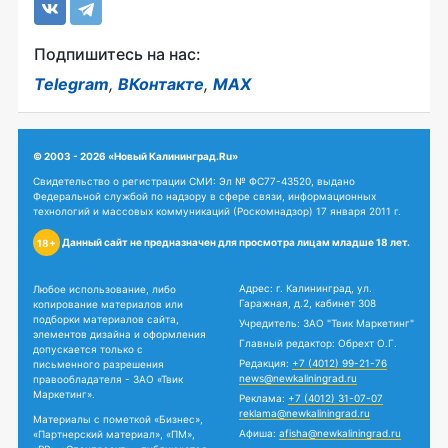
Подпишитесь на нас:
Telegram
,
ВКонтакте
,
MAX
© 2003 - 2026 «Новый Калининград.Ru»
Свидетельство о регистрации СМИ: Эл № ФС77-43520, выдано
Федеральной службой по надзору в сфере связи, информационных
технологий и массовых коммуникаций (Роскомнадзор) 17 января 2011 г.
Данный сайт не предназначен для просмотра лицам младше 18 лет.
18+
Адрес: г. Калининград, ул.
Любое использование, либо
Гаражная, д.2, кабинет 308
копирование материалов или
подборки материалов сайта,
Учредитель: ЗАО "Твик Маркетинг"
элементов дизайна и оформления
Главный редактор: Обрехт О.Г.
допускается только с
Редакция:
+7 (4012) 99-21-76
письменного разрешения
news@newkaliningrad.ru
правообладателя - ЗАО «Твик
Маркетинг».
Реклама:
+7 (4012) 31-07-07
reklama@newkaliningrad.ru
Материалы с пометкой «Бизнес»,
Афиша:
afisha@newkaliningrad.ru
«Партнерский материал», «ПМ»,