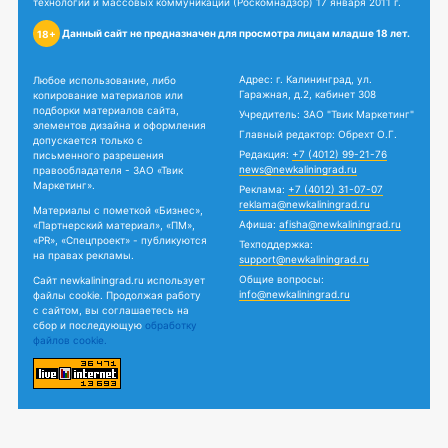
технологий и массовых коммуникаций (Роскомнадзор) 17 января 2011 г.
Данный сайт не предназначен для просмотра лицам младше 18 лет.
18+
Адрес: г. Калининград, ул.
Любое использование, либо
Гаражная, д.2, кабинет 308
копирование материалов или
подборки материалов сайта,
Учредитель: ЗАО "Твик Маркетинг"
элементов дизайна и оформления
Главный редактор: Обрехт О.Г.
допускается только с
Редакция:
+7 (4012) 99-21-76
письменного разрешения
news@newkaliningrad.ru
правообладателя - ЗАО «Твик
Маркетинг».
Реклама:
+7 (4012) 31-07-07
reklama@newkaliningrad.ru
Материалы с пометкой «Бизнес»,
Афиша:
afisha@newkaliningrad.ru
«Партнерский материал», «ПМ»,
«PR», «Спецпроект» - публикуются
Техподдержка:
на правах рекламы.
support@newkaliningrad.ru
Общие вопросы:
Сайт newkaliningrad.ru использует
info@newkaliningrad.ru
файлы cookie. Продолжая работу
с сайтом, вы соглашаетесь на
сбор и последующую
обработку
файлов cookie.