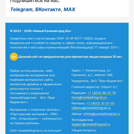
Подпишитесь на нас:
Telegram
,
ВКонтакте
,
MAX
© 2003 - 2026 «Новый Калининград.Ru»
Свидетельство о регистрации СМИ: Эл № ФС77-43520, выдано
Федеральной службой по надзору в сфере связи, информационных
технологий и массовых коммуникаций (Роскомнадзор) 17 января 2011 г.
Данный сайт не предназначен для просмотра лицам младше 18 лет.
18+
Адрес: г. Калининград, ул.
Любое использование, либо
Гаражная, д.2, кабинет 308
копирование материалов или
подборки материалов сайта,
Учредитель: ЗАО "Твик Маркетинг"
элементов дизайна и оформления
Главный редактор: Обрехт О.Г.
допускается только с
Редакция:
+7 (4012) 99-21-76
письменного разрешения
news@newkaliningrad.ru
правообладателя - ЗАО «Твик
Маркетинг».
Реклама:
+7 (4012) 31-07-07
reklama@newkaliningrad.ru
Материалы с пометкой «Бизнес»,
Афиша:
afisha@newkaliningrad.ru
«Партнерский материал», «ПМ»,
«PR», «Спецпроект» - публикуются
Техподдержка:
на правах рекламы.
support@newkaliningrad.ru
Общие вопросы:
Сайт newkaliningrad.ru использует