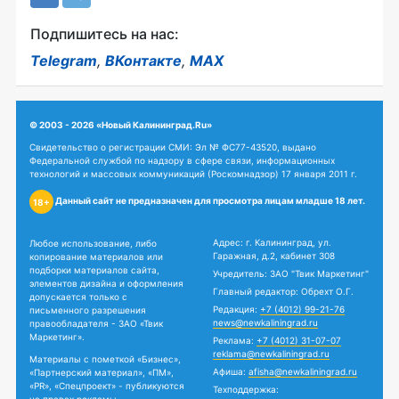
Подпишитесь на нас:
Telegram
,
ВКонтакте
,
MAX
© 2003 - 2026 «Новый Калининград.Ru»
Свидетельство о регистрации СМИ: Эл № ФС77-43520, выдано
Федеральной службой по надзору в сфере связи, информационных
технологий и массовых коммуникаций (Роскомнадзор) 17 января 2011 г.
Данный сайт не предназначен для просмотра лицам младше 18 лет.
18+
Адрес: г. Калининград, ул.
Любое использование, либо
Гаражная, д.2, кабинет 308
копирование материалов или
подборки материалов сайта,
Учредитель: ЗАО "Твик Маркетинг"
элементов дизайна и оформления
Главный редактор: Обрехт О.Г.
допускается только с
Редакция:
+7 (4012) 99-21-76
письменного разрешения
news@newkaliningrad.ru
правообладателя - ЗАО «Твик
Маркетинг».
Реклама:
+7 (4012) 31-07-07
reklama@newkaliningrad.ru
Материалы с пометкой «Бизнес»,
Афиша:
afisha@newkaliningrad.ru
«Партнерский материал», «ПМ»,
«PR», «Спецпроект» - публикуются
Техподдержка: