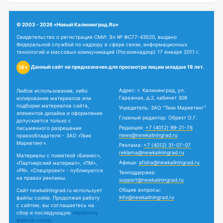
© 2003 - 2026 «Новый Калининград.Ru»
Свидетельство о регистрации СМИ: Эл № ФС77-43520, выдано
Федеральной службой по надзору в сфере связи, информационных
технологий и массовых коммуникаций (Роскомнадзор) 17 января 2011 г.
Данный сайт не предназначен для просмотра лицам младше 18 лет.
18+
Адрес: г. Калининград, ул.
Любое использование, либо
Гаражная, д.2, кабинет 308
копирование материалов или
подборки материалов сайта,
Учредитель: ЗАО "Твик Маркетинг"
элементов дизайна и оформления
Главный редактор: Обрехт О.Г.
допускается только с
Редакция:
+7 (4012) 99-21-76
письменного разрешения
news@newkaliningrad.ru
правообладателя - ЗАО «Твик
Маркетинг».
Реклама:
+7 (4012) 31-07-07
reklama@newkaliningrad.ru
Материалы с пометкой «Бизнес»,
Афиша:
afisha@newkaliningrad.ru
«Партнерский материал», «ПМ»,
«PR», «Спецпроект» - публикуются
Техподдержка:
на правах рекламы.
support@newkaliningrad.ru
Общие вопросы:
Сайт newkaliningrad.ru использует
info@newkaliningrad.ru
файлы cookie. Продолжая работу
с сайтом, вы соглашаетесь на
сбор и последующую
обработку
файлов cookie.