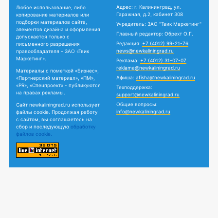
Адрес: г. Калининград, ул.
Любое использование, либо
Гаражная, д.2, кабинет 308
копирование материалов или
подборки материалов сайта,
Учредитель: ЗАО "Твик Маркетинг"
элементов дизайна и оформления
Главный редактор: Обрехт О.Г.
допускается только с
Редакция:
+7 (4012) 99-21-76
письменного разрешения
news@newkaliningrad.ru
правообладателя - ЗАО «Твик
Маркетинг».
Реклама:
+7 (4012) 31-07-07
reklama@newkaliningrad.ru
Материалы с пометкой «Бизнес»,
Афиша:
afisha@newkaliningrad.ru
«Партнерский материал», «ПМ»,
«PR», «Спецпроект» - публикуются
Техподдержка:
на правах рекламы.
support@newkaliningrad.ru
Общие вопросы:
Сайт newkaliningrad.ru использует
info@newkaliningrad.ru
файлы cookie. Продолжая работу
с сайтом, вы соглашаетесь на
сбор и последующую
обработку
файлов cookie.