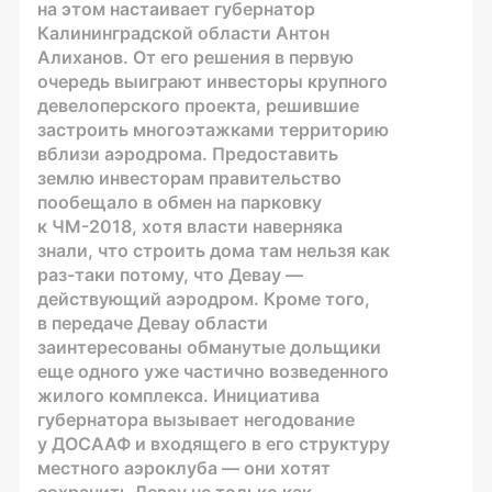
на этом настаивает губернатор
Калининградской области Антон
Алиханов. От его решения в первую
очередь выиграют инвесторы крупного
девелоперского проекта, решившие
застроить многоэтажками территорию
вблизи аэродрома. Предоставить
землю инвесторам правительство
пообещало в обмен на парковку
к ЧМ-2018, хотя власти наверняка
знали, что строить дома там нельзя как
раз-таки потому, что Девау —
действующий аэродром. Кроме того,
в передаче Девау области
заинтересованы обманутые дольщики
еще одного уже частично возведенного
жилого комплекса. Инициатива
губернатора вызывает негодование
у ДОСААФ и входящего в его структуру
местного аэроклуба — они хотят
сохранить Девау не только как