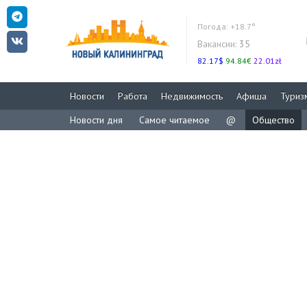
Погода:
+18.7°
Вакансии:
35
82.17$
94.84€
22.01zł
Новости
Работа
Недвижимость
Афиша
Туриз
Новости дня
Самое читаемое
@
Общество