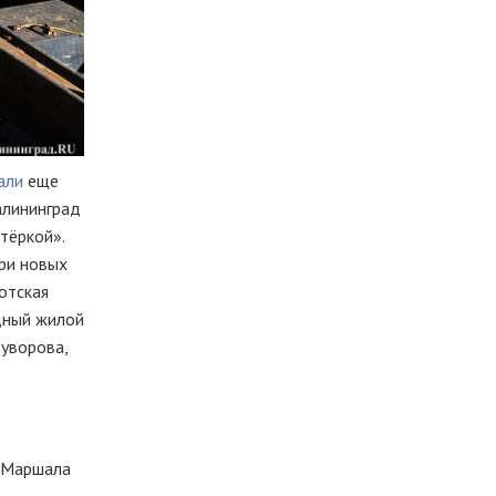
али
еще
алининград
тёркой».
три новых
отская
адный жилой
Суворова,
ц Маршала