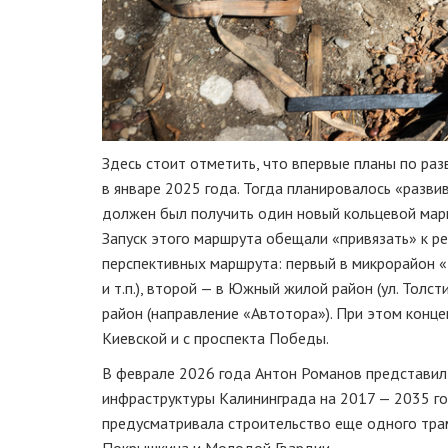
Здесь стоит отметить, что впервые планы по ра
в январе 2025 года. Тогда планировалось «разви
должен был получить один новый кольцевой марш
Запуск этого маршрута обещали «привязать» к р
перспективных маршрута: первый в микрорайон «В
и т.п.), второй — в Южный жилой район (ул. Тол
район (направление «Автотора»). При этом конце
Киевской и с проспекта Победы.
В феврале 2026 года Антон Романов представил
инфраструктуры Калининграда на 2017 — 2035 год
предусматривала строительство еще одного тра
Покрышкина и Молодой Гвардии.