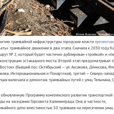
звитию трамвайной инфраструктуры городские власти
презентов
вать» трамвайное движение в два этапа. Сначала к 2030 году К
рут № 2, который будет частично дублирован «тройкой» и «пя
еконструкции эстакадного моста. Второй этап предусматривал 
осток» (бывший пос. Октябрьский — ул. Аксакова, Денисова, Фл
стикова, Интернациональная и Понартская), третий — Северо-зап
пция включала и демонтаж трамвайных путей с улиц Тельмана, 
 обновленную Программу комплексного развития транспортной
ы на заседании Горсовета Калининграда. Она, в частности,
мвайного депо вместимостью 50 трамваев на пересечении ули