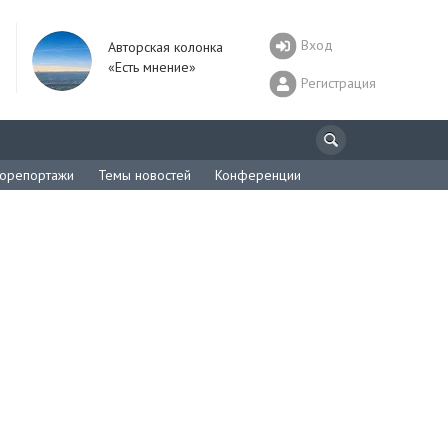
Вход
Авторская колонка
«Есть мнение»
Регистрация
орепортажи
Темы новостей
Конференции