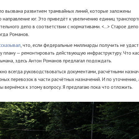
о вызвана развитием трамвайных линий, которые заложены
то направление юг. Это приведёт к увеличению единиц транспор
ельного депо в соответствии с нормативами. <...> Старое депо
огда Романов.
ссказывал
, что, если федеральные миллиарды получить не удаст
у плану — ремонтировать действующую инфраструктуру. Что ка
льмана, здесь Антон Романов предлагал подождать.
жно всегда руководствоваться документами, расчётными назнач
ных перевозок в части расчётных назначений. И по уточнению,
 вернёмся к этому вопросу. Я предлагаю пока что отложить.