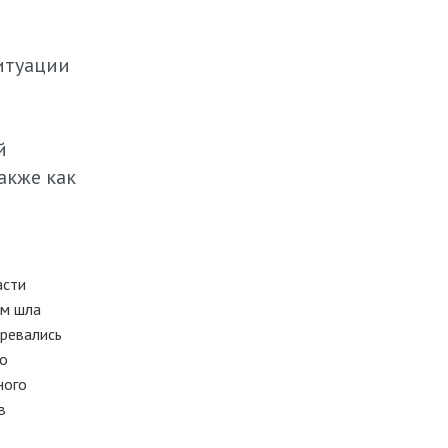
ситуации
й
акже как
асти
ом шла
еревались
го
ного
в