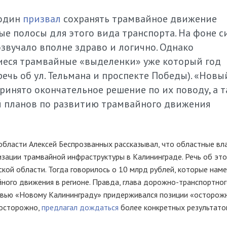
лодин
призвал
сохранять трамвайное движение
ые полосы для этого вида транспорта. На фоне 
звучало вполне здраво и логично. Однако
иеся трамвайные «выделенки» уже который год
речь об ул. Тельмана и проспекте Победы). «Новы
ринято окончательное решение по их поводу, а т
й планов по развитию трамвайного движения
области Алексей Беспрозванных рассказывал, что областные вл
зации трамвайной инфраструктуры в Калининграде. Речь об эт
кой области. Тогда говорилось о 10 млрд рублей, которые нам
ного движения в регионе. Правда, глава дорожно-транспортно
рвью «Новому Калининграду» придерживался позиции «осторож
 осторожно,
предлагал дождаться
более конкретных результато