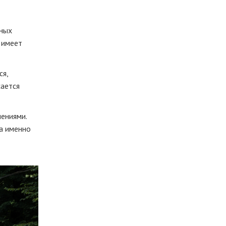
тных
 имеет
ся,
сается
ениями.
 а именно