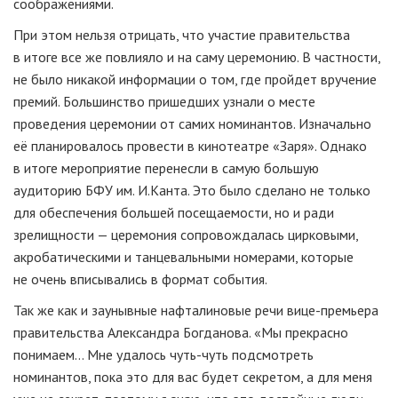
соображениями.
При этом нельзя отрицать, что участие правительства
в итоге все же повлияло и на саму церемонию.
В частности,
не было никакой информации о том, где пройдет вручение
премий. Большинство пришедших узнали о месте
проведения церемонии от самих номинантов. Изначально
её планировалось провести в кинотеатре «Заря». Однако
в итоге мероприятие перенесли в самую большую
аудиторию БФУ им. И.Канта. Это было сделано не только
для обеспечения большей посещаемости, но и ради
зрелищности — церемония сопровождалась цирковыми,
акробатическими и танцевальными номерами, которые
не очень вписывались в формат события.
Так же как и заунывные нафталиновые речи
вице-премьера
правительства Александра Богданова. «Мы прекрасно
понимаем… Мне удалось
чуть-чуть
подсмотреть
номинантов, пока это для вас будет секретом, а для меня