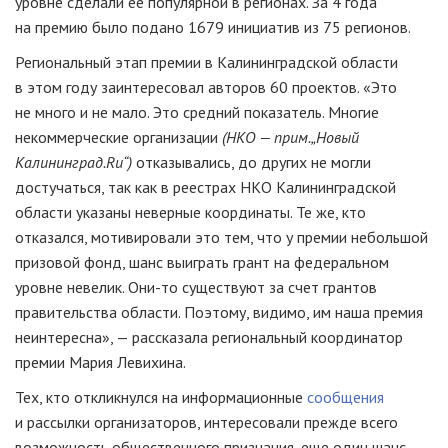
уровне сделали ее популярной в регионах. За 4 года
на премию было подано 1679 инициатив из 75 регионов.
Региональный этап премии в Калининградской области
в этом году заинтересовал авторов 60 проектов. «Это
не много и не мало. Это средний показатель. Многие
некоммерческие организации
(НКО — прим.„Новый
Калининград.Ru“)
отказывались, до других не могли
достучаться, так как в реестрах НКО Калининградской
области указаны неверные координаты. Те же, кто
отказался, мотивировали это тем, что у премии небольшой
призовой фонд, шанс выиграть грант на федеральном
уровне невелик.
Они-то
существуют за счет грантов
правительства области. Поэтому, видимо, им наша премия
неинтересна», — рассказала региональный координатор
премии Мария Левихина.
Тех, кто откликнулся на информационные
сообщения
и рассылки организаторов, интересовали прежде всего
возможность общественного признания, еще один шанс