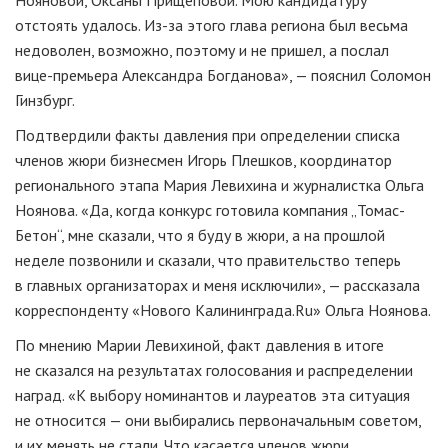
Нояновой, Оксаны Прищеповой. Мою кандидатуру
отстоять удалось.
Из-за
этого глава региона был весьма
недоволен, возможно, поэтому и не пришел, а послал
вице-премьера
Александра Богданова», — пояснил Соломон
Гинзбург.
Подтвердили факты давления при определении списка
членов жюри бизнесмен Игорь Плешков, координатор
регионального этапа Мария Левихина и журналистка Ольга
Ноянова. «Да, когда конкурс готовила компания „Томас-
Бетон“, мне сказали, что я буду в жюри, а на прошлой
неделе позвонили и сказали, что правительство теперь
в главных организаторах и меня исключили», — рассказала
корреспонденту «Нового Калининграда.Ru» Ольга Ноянова.
По мнению Марии Левихиной, факт давления в итоге
не сказался на результатах голосования и распределении
наград. «К выбору номинантов и лауреатов эта ситуация
не относится — они выбирались первоначальным советом,
и их менять не стали. Что касается членов жюри,