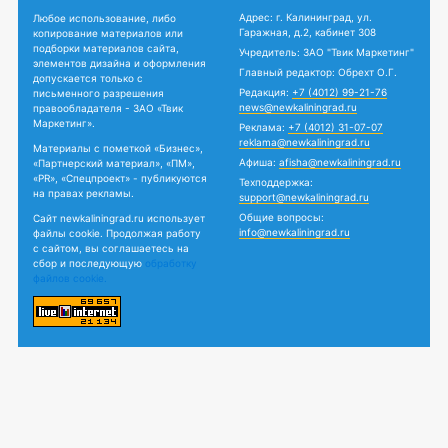
Адрес: г. Калининград, ул.
Любое использование, либо
Гаражная, д.2, кабинет 308
копирование материалов или
подборки материалов сайта,
Учредитель: ЗАО "Твик Маркетинг"
элементов дизайна и оформления
Главный редактор: Обрехт О.Г.
допускается только с
Редакция:
+7 (4012) 99-21-76
письменного разрешения
news@newkaliningrad.ru
правообладателя - ЗАО «Твик
Маркетинг».
Реклама:
+7 (4012) 31-07-07
reklama@newkaliningrad.ru
Материалы с пометкой «Бизнес»,
Афиша:
afisha@newkaliningrad.ru
«Партнерский материал», «ПМ»,
«PR», «Спецпроект» - публикуются
Техподдержка:
на правах рекламы.
support@newkaliningrad.ru
Общие вопросы:
Сайт newkaliningrad.ru использует
info@newkaliningrad.ru
файлы cookie. Продолжая работу
с сайтом, вы соглашаетесь на
сбор и последующую
обработку
файлов cookie.