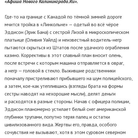
«Афиша Нового Калининграда.Ru».
Где-то на границе с Канадой по тёмной зимней дороге
мчится тройка в «Линкольне» — одетый во всё чёрое
Эддисон (Эрик Бана) с сестрой Лизой в микроскопическом
платьице (Оливия Уайлд) и неизвестный водитель-негр
пытаются скрыться из Штатов после удачного ограбления
казино. Коррективы в этот славный план вносит олень,
после встречи с которым машина отправляется в овраг,
а негр — головой в стекло. Выжившие родственники
поначалу пристреливают прибывшего на шум полицейского,
а затем, кое-как утеплившись (взгляды брата на формы
сестры наводят на нехорошие мысли), делят деньги
и расходятся в разные стороны. Начав с офицера полиции,
Эддисон планомерно устилает белый снег американской
глубинки трупами, попутно теряя палец и остатки
цивилизованного вида. Жертвы его, правда, особого
сочувствия не вызывают, хотя в этом суровом северном