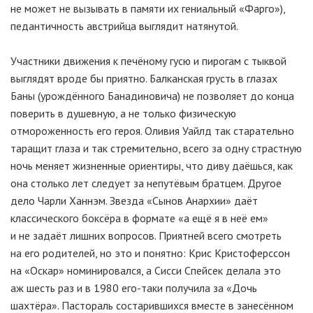
не может не вызывать в памяти их гениальный «Фарго»),
педантичность австрийца выглядит натянутой.
Участники движения к печёному гусю и пирогам с тыквой
выглядят вроде бы приятно. Балканская грусть в глазах
Баны (урождённого Банадиновича) не позволяет до конца
поверить в душевную, а не только физическую
отмороженность его героя. Оливия Уайлд так старательно
таращит глаза и так стремительно, всего за одну страстную
ночь меняет жизненные ориентиры, что диву даёшься, как
она столько лет следует за непутёвым братцем. Другое
дело Чарли Ханнэм. Звезда «Сынов Анархии» даёт
классического боксёра в формате «а ещё я в неё ем»
и не задаёт лишних вопросов. Приятней всего смотреть
на его родителей, но это и понятно: Крис Кристоферссон
на «Оскар» номинировался, а Сисси Спейсек делала это
аж шесть раз и в 1980 его-таки получила за «Дочь
шахтёра». Пастораль состарившихся вместе в занесённом