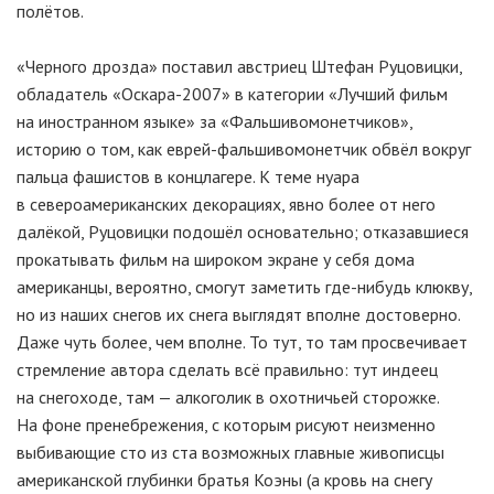
полётов.
«Черного дрозда» поставил австриец Штефан Руцовицки,
обладатель «Оскара-2007» в категории «Лучший фильм
на иностранном языке» за «Фальшивомонетчиков»,
историю о том, как еврей-фальшивомонетчик обвёл вокруг
пальца фашистов в концлагере. К теме нуара
в североамериканских декорациях, явно более от него
далёкой, Руцовицки подошёл основательно; отказавшиеся
прокатывать фильм на широком экране у себя дома
американцы, вероятно, смогут заметить где-нибудь клюкву,
но из наших снегов их снега выглядят вполне достоверно.
Даже чуть более, чем вполне. То тут, то там просвечивает
стремление автора сделать всё правильно: тут индеец
на снегоходе, там — алкоголик в охотничьей сторожке.
На фоне пренебрежения, с которым рисуют неизменно
выбивающие сто из ста возможных главные живописцы
американской глубинки братья Коэны (а кровь на снегу