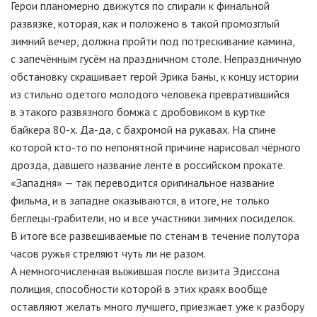
Герои планомерно движутся по спирали к финальной
развязке, которая, как и положено в такой промозглый
зимний вечер, должна пройти под потрескивание камина,
с запечённым гусём на праздничном столе. Непраздничную
обстановку скрашивает герой Эрика Баны, к концу истории
из стильно одетого молодого человека превратившийся
в этакого развязного бомжа с дробовиком в куртке
байкера 80-х. Да-да, с бахромой на рукавах. На спине
которой кто-то по непонятной причине нарисовал чёрного
дрозда, давшего название ленте в российском прокате.
«Западня» — так переводится оригинальное название
фильма, и в западне оказываются, в итоге, не только
беглецы-грабители, но и все участники зимних посиделок.
В итоге все развешиваемые по стенам в течение полутора
часов ружья стреляют чуть ли не разом.
А немногочисленная выжившая после визита Эдиссона
полиция, способности которой в этих краях вообще
оставляют желать много лучшего, приезжает уже к разбору