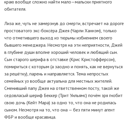
краю вообще сложно найти мало—мальски приятного
обитателя.
Лиза же, чуть не замерзнув до смерти, встречает на дороге
простоватого экс-боксёра Джея (Чарли Ханнэм), только
что отметившего выход из тюрьмы избиением своего
бывшего менеджера. Несмотря на эти неприятности, Джей
в глубине души вполне хороший человек и любящий сын.
Сын старого шерифа в отставке (Крис Кристофферсон),
помириться с которым (а заодно и понять, как не вернуться
за решётку), парень и направляется. Тема непростых
семейных уз вообще актуальна для местных жителей.
Сменивший папу Джея на ответственном посту, такой же
седовласый шериф Беккер (Трит Уильямс) почём зря гнобит
свою дочь (Кейт Мара) за одно то, что она не родилась
сыном. Несмотря на то, что она — без пяти минут агент
ФБР и вообще красавица.