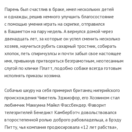
Парень был счастлив в браке, имел нескольких детей
и однажды, решив немного улучшить благосостояние
с помощью умения играть на скрипке, отправился
в Вашингтон на пару недель. А вернулся домой через
двенадцать лет, за которые он успел сменить несколько
хозяев, научиться рубить сахарный тростник, собирать
хлопок, петь спиричуэлсы и почти забыл свое настоящее
имя, привыкнув притворяться безграмотным, неотесанным
слугой по кличке Платт, подобно собаке всегда готовым
исполнять приказы хозяина.
Собачью шкуру на себя примерил британец нигерийского
происхождения Чиветель Эджиофор, его Хозяином стал
любимчик Маккуина Майкл Фассбендер. Фаворит
телезрителей Бенедикт Камбербэтч довольствовался
второстепенной ролью доброго рабовладельца, а Брэду
Питту, чья компания продюсировала «12 лет рабства»,