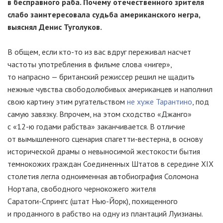
в бесправного раба. Почему отечественного зрителя
слабо заинтересовала судьба американского негра,
выяснял Денис Туголуков.
В общем, если
кто-то
из вас вдруг переживал насчет
частоты употребления в фильме слова «нигер»,
то напрасно — британский режиссер решил не щадить
нежные чувства свободолюбивых американцев и наполнил
свою картину этим ругательством
не хуже Тарантино
, под
самую завязку. Впрочем, на этом сходство «Джанго»
с «
12-ю
годами рабства» заканчивается. В отличие
от вымышленного сценария
спагетти-вестерна
, в основу
исторической драмы о невыносимой жестокости бытия
темнокожих граждан Соединенных Штатов в середине XIX
столетия легла одноименная автобиография Соломона
Нортапа, свободного чернокожего жителя
Саратоги-Спрингс
(штат
Нью-Йорк
), похищенного
и проданного в рабство на одну из плантаций Луизианы.