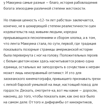
у Маккуина самые разные — благо, история рабовладения
богата эпизодами различной степени жестокости.
Но главная ценность «
12-ти
лет рабства» заключается,
конечно, не в шокирующей степени реалистичности сцен
издевательств над живыми людьми, изредка
прерывающихся песнопениями и сбором хлопка, а в том,
что лента Маккуина стала, по сути, первой, где традиция
показывать позорные страницы американской истории
была перевернута с ног на голову. Положительных героев
с белым цветом кожи здесь насчитывается ровно одна
единица, остальных же заподозрить в сочувствии к неграм
может лишь неисправимый оптимист. И это для
заокеанского кинематографа, привыкшего признавать грехи
с легкой барской ухмылкой на лице, настоящий повод для
гордости. Дескать,
смотрите-ка
, вот мы какие — доросли,
наконец, до того, чтобы показать вам, как оно все было
на самом деле. Оттого и дифирамбы от кинокритиков,