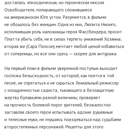
досталась эпизодическая, но героическая миссия
Освободителя, попирающего сложившиеся
на американском Юге устои. Разумеется, в фильме
не обошлось без женщин. Одна из них, Люпита Нионго,
исполнившая роль наложницы героя Фассбендера, просит
Платта убить себя, не в силах терпеть унижений Хозяина;
вторая же (Сара Полсон) мечтает любой ценой избавиться
от соперницы, но все они здесь — скорее для антуража.
На первый план в фильме уверенной поступью выходит
госпожа Безысходность, от которой, как поется в той
песне, не спрятаться и не скрыться. Гениальный режиссер
с изощренностью садиста, тыкающего в беззащитную
жертву булавками разной величины, проверяет
на прочность болевой порог зрителей, безжалостно
заставляя своего героя испытывать адские душевные
и телесные муки, не гнушаясь поиздеваться над судьбами
второстепенных персонажей. Рецепты для этого