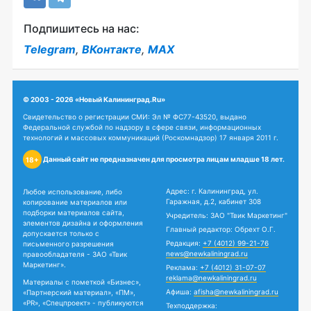
Подпишитесь на нас:
Telegram
,
ВКонтакте
,
MAX
© 2003 - 2026 «Новый Калининград.Ru»
Свидетельство о регистрации СМИ: Эл № ФС77-43520, выдано
Федеральной службой по надзору в сфере связи, информационных
технологий и массовых коммуникаций (Роскомнадзор) 17 января 2011 г.
Данный сайт не предназначен для просмотра лицам младше 18 лет.
18+
Адрес: г. Калининград, ул.
Любое использование, либо
Гаражная, д.2, кабинет 308
копирование материалов или
подборки материалов сайта,
Учредитель: ЗАО "Твик Маркетинг"
элементов дизайна и оформления
Главный редактор: Обрехт О.Г.
допускается только с
Редакция:
+7 (4012) 99-21-76
письменного разрешения
news@newkaliningrad.ru
правообладателя - ЗАО «Твик
Маркетинг».
Реклама:
+7 (4012) 31-07-07
reklama@newkaliningrad.ru
Материалы с пометкой «Бизнес»,
Афиша:
afisha@newkaliningrad.ru
«Партнерский материал», «ПМ»,
«PR», «Спецпроект» - публикуются
Техподдержка: