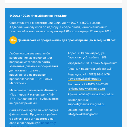
© 2003 - 2026 «Новый Калининград.Ru»
Свидетельство о регистрации СМИ: Эл № ФС77-43520, выдано
Федеральной службой по надзору в сфере связи, информационных
технологий и массовых коммуникаций (Роскомнадзор) 17 января 2011 г.
Данный сайт не предназначен для просмотра лицам младше 18 лет.
18+
Адрес: г. Калининград, ул.
Любое использование, либо
Гаражная, д.2, кабинет 308
копирование материалов или
подборки материалов сайта,
Учредитель: ЗАО "Твик Маркетинг"
элементов дизайна и оформления
Главный редактор: Обрехт О.Г.
допускается только с
Редакция:
+7 (4012) 99-21-76
письменного разрешения
news@newkaliningrad.ru
правообладателя - ЗАО «Твик
Маркетинг».
Реклама:
+7 (4012) 31-07-07
reklama@newkaliningrad.ru
Материалы с пометкой «Бизнес»,
Афиша:
afisha@newkaliningrad.ru
«Партнерский материал», «ПМ»,
«PR», «Спецпроект» - публикуются
Техподдержка:
на правах рекламы.
support@newkaliningrad.ru
Общие вопросы:
Сайт newkaliningrad.ru использует
info@newkaliningrad.ru
файлы cookie. Продолжая работу
с сайтом, вы соглашаетесь на
сбор и последующую
обработку