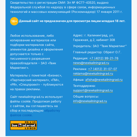
Свидетельство о регистрации СМИ: Эл № ФС77-43520, выдано
Федеральной службой по надзору в сфере связи, информационных
технологий и массовых коммуникаций (Роскомнадзор) 17 января 2011 г.
Данный сайт не предназначен для просмотра лицам младше 18 лет.
18+
Адрес: г. Калининград, ул.
Любое использование, либо
Гаражная, д.2, кабинет 308
копирование материалов или
подборки материалов сайта,
Учредитель: ЗАО "Твик Маркетинг"
элементов дизайна и оформления
Главный редактор: Обрехт О.Г.
допускается только с
Редакция:
+7 (4012) 99-21-76
письменного разрешения
news@newkaliningrad.ru
правообладателя - ЗАО «Твик
Маркетинг».
Реклама:
+7 (4012) 31-07-07
reklama@newkaliningrad.ru
Материалы с пометкой «Бизнес»,
Афиша:
afisha@newkaliningrad.ru
«Партнерский материал», «ПМ»,
«PR», «Спецпроект» - публикуются
Техподдержка:
на правах рекламы.
support@newkaliningrad.ru
Общие вопросы:
Сайт newkaliningrad.ru использует
info@newkaliningrad.ru
файлы cookie. Продолжая работу
с сайтом, вы соглашаетесь на
сбор и последующую
обработку
файлов cookie.