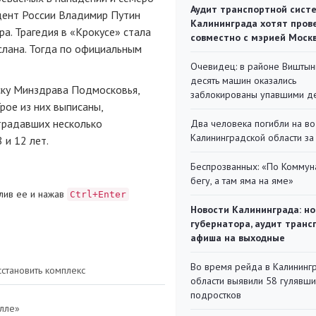
Аудит транспортной сист
дент России Владимир Путин
Калининграда хотят пров
а. Трагедия в «Крокусе» стала
совместно с мэрией Моск
слана. Тогда по официальным
Очевидец: в районе Виштын
десять машин оказались
ску Минздрава Подмосковья,
заблокированы упавшими д
рое из них выписаны,
традавших несколько
Два человека погибли на во
Калининградской области за
 и 12 лет.
Беспрозванных: «По Коммун
бегу, а там яма на яме»
лив ее и нажав
Ctrl+Enter
Новости Калининграда: но
губернатора, аудит транс
афиша на выходные
Во время рейда в Калининг
становить комплекс
области выявили 58 гулявш
подростков
олле»