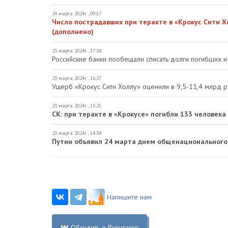
24 марта 2024г., 09:17
Число пострадавших при теракте в «Крокус Сити Х
(дополнено)
23 марта 2024г., 17:38
Российские банки пообещали списать долги погибших и
23 марта 2024г., 16:27
Ущерб «Крокус Сити Холлу» оценили в 9,5-11,4 млрд 
23 марта 2024г., 15:21
СК: при теракте в «Крокусе» погибли 133 человека
23 марта 2024г., 14:34
Путин объявил 24 марта днем общенационального
Напишите нам
Обсудить в Вконтакте