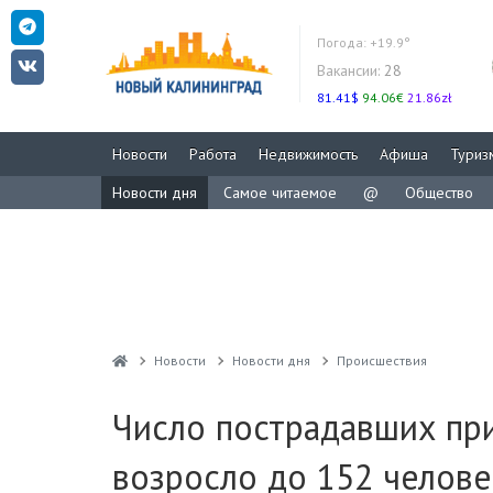
Погода:
+19.9°
Вакансии:
28
81.41$
94.06€
21.86zł
Новости
Работа
Недвижимость
Афиша
Туриз
Новости дня
Самое читаемое
@
Общество
Новости
Новости дня
Проиcшествия
Число пострадавших при
возросло до 152 челове