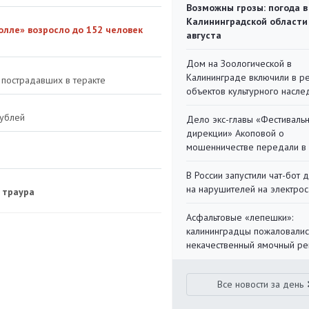
Возможны грозы: погода в
Калининградской области
олле» возросло до 152 человек
августа
Дом на Зоологической в
Калининграде включили в р
 пострадавших в теракте
объектов культурного насле
рублей
Дело экс-главы «Фестиваль
дирекции» Акоповой о
мошенничестве передали в
В России запустили чат-бот 
на нарушителей на электро
 траура
Асфальтовые «лепешки»:
калининградцы пожаловалис
некачественный ямочный ре
Все новости за день