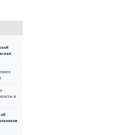
ской
асная
спекте
а
на
классы в
 об
чальников