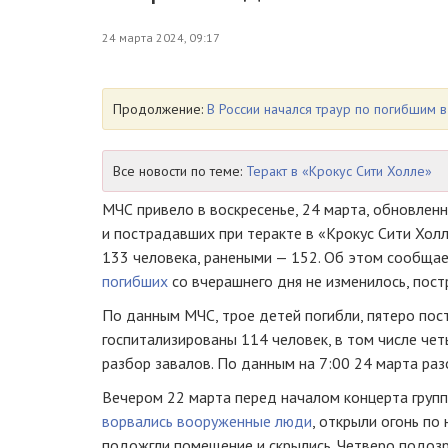
24 марта 2024, 09:17
Продолжение:
В России начался траур по погибшим в
Все новости по теме:
Теракт в «Крокус Сити Холле»
МЧС привело в воскресенье, 24 марта, обновле
и пострадавших при теракте в «Крокус Сити Хол
133 человека, ранеными — 152. Об этом сообща
погибших
со вчерашнего дня не изменилось, пост
По данным МЧС, трое детей погибли, пятеро пос
госпитализированы 114 человек, в том числе че
разбор завалов. По данным на 7:00 24 марта ра
Вечером 22 марта перед началом концерта групп
ворвались вооруженные люди
, открыли огонь по
подожгли помещение и скрылись. Четверо подоз