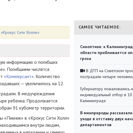
САМОЕ ЧИТАЕМОЕ:
 «Крокус Сити Холле»
Синоптики: к Калининград
области приближается оп
гроза
нную информацию о погибших
ле». Погибшими числятся
В ДТП на Советском про
ет
«Коммерсант»
. Количество
пострадали четыре человек
радавших — увеличилось на 12.
Губернатору пожаловались 
традали. В медучреждения
индивидуальный отбор в 10 
тыре ребенка. Продолжается
Калининграде
зобран 91 кубометр территории.
В минприроды рассказали
ы «Пикник» в «Крокус Сити Холл»
уходе в отставку двух на
 находившимся внутри людям,
департаментов
реваемых в нападении и семеро