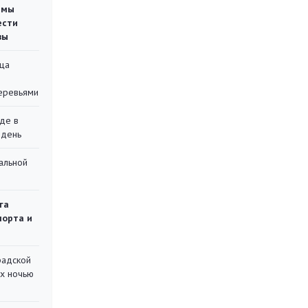
емы
ести
вы
ца
еревьями
де в
 день
альной
га
порта и
радской
их ночью