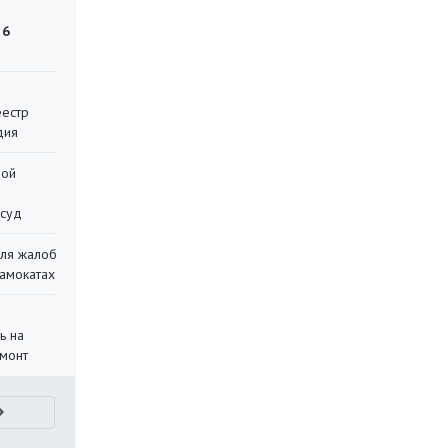
 6
еестр
дия
ной
 суд
для жалоб
самокатах
ь на
монт