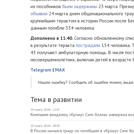
их пособников
были задержаны
23 марта. Прези
объявил
24 марта днем общенационального траур
крупнейшим терактом в истории России после Бе
данным погибли 334 человека.
Дополнено в 11:40.
Согласно обновленному спи
в результате теракта
пострадали
154 человека. Т
43 получают амбулаторную помощь. В числе пос
несовершеннолетних, включая детей в возрасте 8
Telegram
|
MAX
Нашли ошибку? Cообщить об ошибке можно, выде
Тема в развитии
24 марта 2024г., 12:47
Компания-владелец «Крокус Сити Холла» намерена вос
24 марта 2024г., 09:39
В России начался траур по погибшим в «Крокус Сити Х