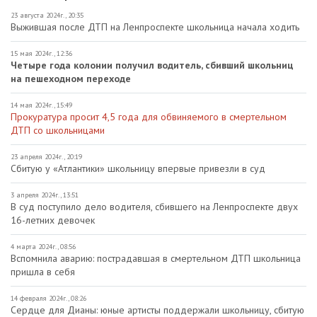
23 августа 2024г., 20:35
Выжившая после ДТП на Ленпроспекте школьница начала ходить
15 мая 2024г., 12:36
Четыре года колонии получил водитель, сбивший школьниц
на пешеходном переходе
14 мая 2024г., 15:49
Прокуратура просит 4,5 года для обвиняемого в смертельном
ДТП со школьницами
23 апреля 2024г., 20:19
Сбитую у «Атлантики» школьницу впервые привезли в суд
3 апреля 2024г., 13:51
В суд поступило дело водителя, сбившего на Ленпроспекте двух
16-летних девочек
4 марта 2024г., 08:56
Вспомнила аварию: пострадавшая в смертельном ДТП школьница
пришла в себя
14 февраля 2024г., 08:26
Сердце для Дианы: юные артисты поддержали школьницу, сбитую