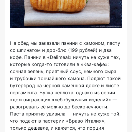
На обед мы заказали панини с хамоном, пасту
со шпинатом и
дор-блю
(199 рублей) и два
кофе. Панини в «Delimeal» ничуть не хуже тех,
которые
когда-то
готовили в
«Ква-кафе»
:
сочная зелень, приятный соус, немного сыра
и трубочки тончайшего хамона. Подают такой
бутерброд на чёрной каменной доске и листе
пергамента. Булка неплоха, однако из серии
«долгоиграющих хлебобулочных изделий» —
разогревать её можно до бесконечности.
Паста приятно удивила — ничуть не хуже той,
что подают в пастерии «Браво Италия»,
только дешевле, и кажется, что порция