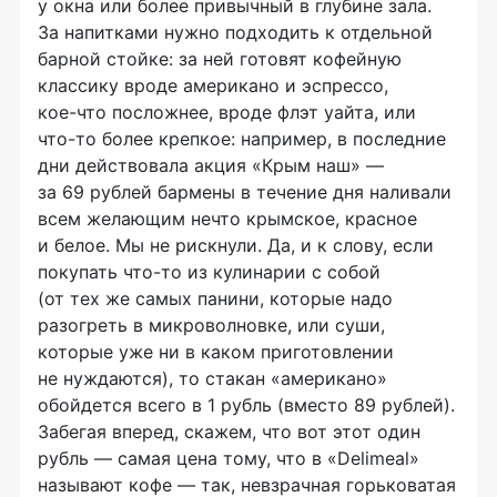
у окна или более привычный в глубине зала.
За напитками нужно подходить к отдельной
барной стойке: за ней готовят кофейную
классику вроде американо и эспрессо,
кое-что
посложнее, вроде флэт уайта, или
что-то
более крепкое: например, в последние
дни действовала акция «Крым наш» —
за 69 рублей бармены в течение дня наливали
всем желающим нечто крымское, красное
и белое. Мы не рискнули. Да, и к слову, если
покупать
что-то
из кулинарии с собой
(от тех же самых панини, которые надо
разогреть в микроволновке, или суши,
которые уже ни в каком приготовлении
не нуждаются), то стакан «американо»
обойдется всего в 1 рубль (вместо 89 рублей).
Забегая вперед, скажем, что вот этот один
рубль — самая цена тому, что в «Delimeal»
называют кофе — так, невзрачная горьковатая