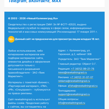
Telegram
,
ВКонтакте
,
MAX
© 2003 - 2026 «Новый Калининград.Ru»
Свидетельство о регистрации СМИ: Эл № ФС77-43520, выдано
Федеральной службой по надзору в сфере связи, информационных
технологий и массовых коммуникаций (Роскомнадзор) 17 января 2011 г.
Данный сайт не предназначен для просмотра лицам младше 18 лет.
18+
Адрес: г. Калининград, ул.
Любое использование, либо
Гаражная, д.2, кабинет 308
копирование материалов или
подборки материалов сайта,
Учредитель: ЗАО "Твик Маркетинг"
элементов дизайна и оформления
Главный редактор: Обрехт О.Г.
допускается только с
Редакция:
+7 (4012) 99-21-76
письменного разрешения
news@newkaliningrad.ru
правообладателя - ЗАО «Твик
Маркетинг».
Реклама:
+7 (4012) 31-07-07
reklama@newkaliningrad.ru
Материалы с пометкой «Бизнес»,
Афиша:
afisha@newkaliningrad.ru
«Партнерский материал», «ПМ»,
«PR», «Спецпроект» - публикуются
Техподдержка:
на правах рекламы.
support@newkaliningrad.ru
Общие вопросы:
Сайт newkaliningrad.ru использует
info@newkaliningrad.ru
файлы cookie. Продолжая работу
с сайтом, вы соглашаетесь на