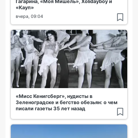
Гагарина, «Моя Мишель», Xolidayboy и
«Кауп»
вчера, 09:04
«Мисс Кенигсберг», нудисты в
Зеленоградске и бегство обезьян: о чем
писали газеты 35 лет назад