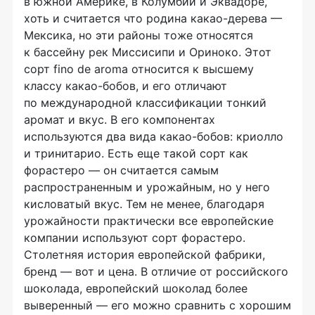
в южной Америке, в Колумбии и Эквадоре,
хоть и считается что родина
какао-дерева
—
Мексика, но эти районы тоже относятся
к бассейну рек Миссисипи и Ориноко. Этот
сорт fino de aroma относится к высшему
классу
какао-бобов
, и его отличают
по международной классификации тонкий
аромат и вкус. В его компонентах
используются два вида
какао-бобов
: криолло
и тринитарио. Есть еще такой сорт как
форастеро — он считается самым
распространенным и урожайным, но у него
кисловатый вкус. Тем не менее, благодаря
урожайности практически все европейские
компании используют сорт форастеро.
Столетняя история европейской фабрики,
бренд — вот и цена. В отличие от российского
шоколада, европейский шоколад более
выверенный — его можно сравнить с хорошим