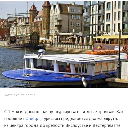
Фото с сайта onet.pl
С 1 мая в Гданьске начнут курсировать водные трамваи. Как
сообщает
Onet.pl
, туристам предлагается два маршрута:
из центра города до крепости Вислоустье и Вестерплатте,