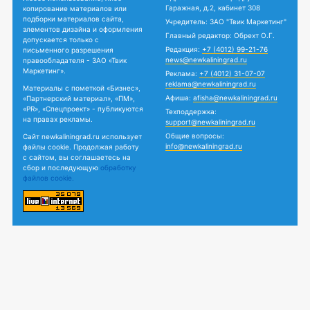
Гаражная, д.2, кабинет 308
копирование материалов или
подборки материалов сайта,
Учредитель: ЗАО "Твик Маркетинг"
элементов дизайна и оформления
Главный редактор: Обрехт О.Г.
допускается только с
Редакция:
+7 (4012) 99-21-76
письменного разрешения
news@newkaliningrad.ru
правообладателя - ЗАО «Твик
Маркетинг».
Реклама:
+7 (4012) 31-07-07
reklama@newkaliningrad.ru
Материалы с пометкой «Бизнес»,
Афиша:
afisha@newkaliningrad.ru
«Партнерский материал», «ПМ»,
«PR», «Спецпроект» - публикуются
Техподдержка:
на правах рекламы.
support@newkaliningrad.ru
Общие вопросы:
Сайт newkaliningrad.ru использует
info@newkaliningrad.ru
файлы cookie. Продолжая работу
с сайтом, вы соглашаетесь на
сбор и последующую
обработку
файлов cookie.