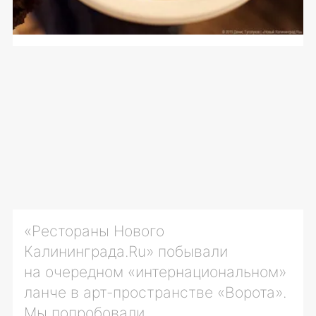
«Рестораны Нового
Калининграда.Ru» побывали
на очередном «интернациональном»
ланче в
арт-пространстве
«Ворота».
Мы попробовали