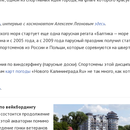
ь
, интервью с космонавтом Алексеем Леоновым
здесь
.
ского моря стартует еще одна парусная регата «Балтика — море
а и с 2005 года, а с 2009 года парусный праздник получил ста
портсменов из России и Польши, которые соревнуются на шверт
ния по виндсерфингу (парусные доски). Спортсмены этой дисци
ным
карт погоды
«Нового Калининграда.
Ru
» не так много, как хо
ь
.
по вейкбордингу
а состоится продолжение
а этой акватории помимо
едение гонки ветеранов