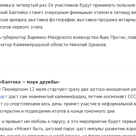
алива в четвертый раз. Ее участников будут принимать польские
ский Балтийск станет очередным финишным этапом в пятницу ве
ская
ярмарка, выставка фотографии,
выставка-продажа
янтарны
тогов первого этапа.
ь губернатор
Вармино-Мазурского
воеводства Яцек Протас, гла
натор Калининградской области Николай Цуканов.
 «Балтика — море дружбы»
е
Пионерском 12 июля стартуют сразу две
детско-юношеские
ре
тарт
даст сам знаменитый калининградец,
летчик-космонавт
ССС
т со спортсменами весь день: примет участие в неформальной 
открытии и подведении итогов в конце гоночного дня.
 и привьют им любовь к парусу, а это мероприятие будет перв
града. «Может быть, детский парус даст импульс развитию взр
ле, одной из спортивных идей города, на флаге которого красуе