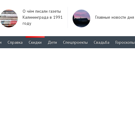
О чём писали газеты
Калининграда в 1991
Главные новости дня
году
м
Справка
Скидки
Дети
Спецпроекты
Свадьба
Гороскопы