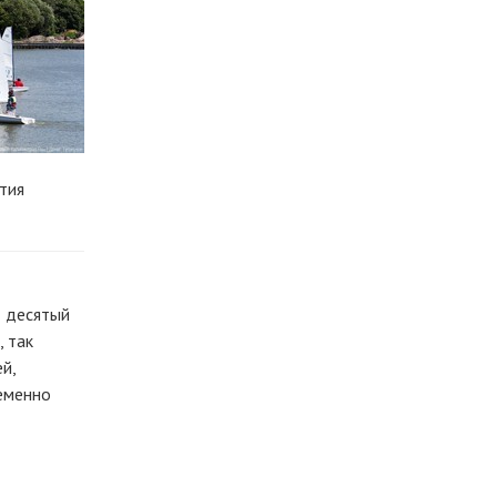
тия
т десятый
, так
й,
еменно