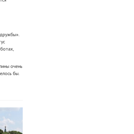
 дружбы».
тус
ботах,
плины очень
телось бы.