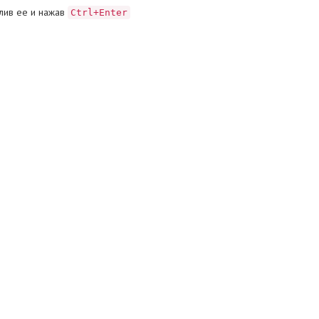
лив ее и нажав
Ctrl+Enter