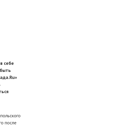
й
в себе
 быть
ада.Ru»
ь
ться
-польского
го после