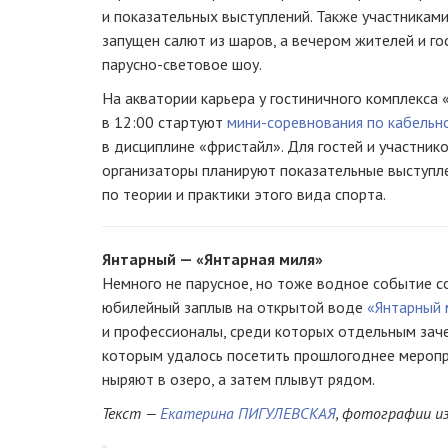
и показательных выступлений. Также участниками
запущен салют из шаров, а вечером жителей и г
парусно-световое
шоу.
На акватории карьера у гостиничного комплекса
в 12:00 стартуют
мини-соревнования
по кабельн
в дисциплине «фристайл». Для гостей и участник
организаторы планируют показательные выступле
по теории и практики этого вида спорта.
Янтарный — «Янтарная миля»
Немного не парусное, но тоже водное событие со
юбилейный заплыв на открытой воде
«Янтарный 
и профессионалы, среди которых отдельным заче
которым удалось посетить прошлогоднее меропр
ныряют в озеро, а затем плывут рядом.
Текст —
Екатерина ПИГУЛЕВСКАЯ
, фотографии из