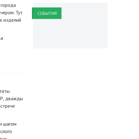
 города
чером. Тут
CОБЫТИЯ
х изделий
,
,
ва
гаты.
Р, дважды
встрече
ым шагом
ослого
тся