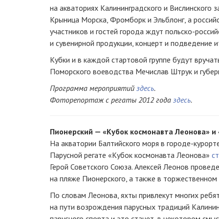
на акваториях Калининградского и Вислинского з
Крыница Морска, Фромборк и Эльблонг, а россий
участников и гостей города ждут
польско-россий
и сувенирной продукции, концерт и подведение и
Кубки и в каждой стартовой группе будут вручат
Поморского воеводства Мечислав Штрук и губер
Программа мероприятий
здесь
.
Фоторепортаж с регаты 2012 года
здесь
.
Пионерский — «Кубок космонавта Леонова» и
На акватории Балтийского моря в
городе-курорт
Парусной регате «Кубок космонавта Леонова»
с
Герой Советского Союза. Алексей Леонов проведе
на пляже Пионерского, а также в торжественном 
По словам Леонова, яхты привлекут многих ребят
на пути возрождения парусных традиций Калинин
парусного спорта и это станет, в некотором смыс