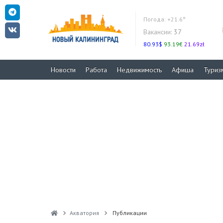
Погода:
+21.6°
Вакансии:
37
80.93$
93.19€
21.69zł
Новости
Работа
Недвижимость
Афиша
Туриз
Акватория
Публикации