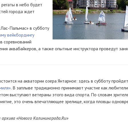
 регаты в небо будет
остей города ждет
«Лас-Пальмас»
в субботу
ому вейкбордингу
ов соревнований
ния аквабайкеров, а также опытные инструктора проведут заня
стоится на акватории озера Янтарное: здесь в субботу пройде
миля»
. В заплыве традиционно принимают участие как любители
том выступают ветераны этого вида спорта. По словам зрителе
иятие, это очень впечатляющее зрелище, когда пловцы одновр
 архива «Нового Калининграда.
Ru
»