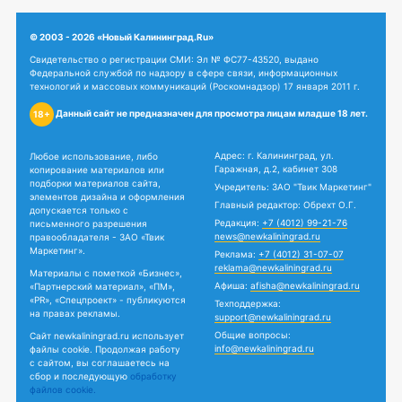
© 2003 - 2026 «Новый Калининград.Ru»
Свидетельство о регистрации СМИ: Эл № ФС77-43520, выдано
Федеральной службой по надзору в сфере связи, информационных
технологий и массовых коммуникаций (Роскомнадзор) 17 января 2011 г.
Данный сайт не предназначен для просмотра лицам младше 18 лет.
18+
Адрес: г. Калининград, ул.
Любое использование, либо
Гаражная, д.2, кабинет 308
копирование материалов или
подборки материалов сайта,
Учредитель: ЗАО "Твик Маркетинг"
элементов дизайна и оформления
Главный редактор: Обрехт О.Г.
допускается только с
Редакция:
+7 (4012) 99-21-76
письменного разрешения
news@newkaliningrad.ru
правообладателя - ЗАО «Твик
Маркетинг».
Реклама:
+7 (4012) 31-07-07
reklama@newkaliningrad.ru
Материалы с пометкой «Бизнес»,
Афиша:
afisha@newkaliningrad.ru
«Партнерский материал», «ПМ»,
«PR», «Спецпроект» - публикуются
Техподдержка:
на правах рекламы.
support@newkaliningrad.ru
Общие вопросы:
Сайт newkaliningrad.ru использует
info@newkaliningrad.ru
файлы cookie. Продолжая работу
с сайтом, вы соглашаетесь на
сбор и последующую
обработку
файлов cookie.