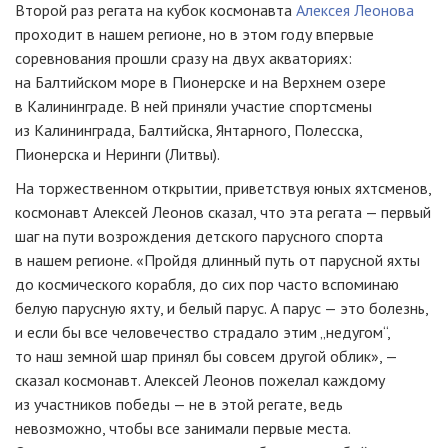
Второй раз регата на кубок космонавта
Алексея Леонова
проходит в нашем регионе, но в этом году впервые
соревнования прошли сразу на двух акваториях:
на Балтийском море в Пионерске и на Верхнем озере
в Калининграде. В ней приняли участие спортсмены
из Калининграда, Балтийска, Янтарного, Полесска,
Пионерска и Неринги (Литвы).
На торжественном открытии, приветствуя юных яхтсменов,
космонавт Алексей Леонов сказал, что эта регата — первый
шаг на пути возрождения детского парусного спорта
в нашем регионе. «Пройдя длинный путь от парусной яхты
до космического корабля, до сих пор часто вспоминаю
белую парусную яхту, и белый парус. А парус — это болезнь,
и если бы все человечество страдало этим „недугом“,
то наш земной шар принял бы совсем другой облик», —
сказал космонавт. Алексей Леонов пожелал каждому
из участников победы — не в этой регате, ведь
невозможно, чтобы все занимали первые места.