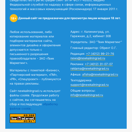
Свидетельство о регистрации СМИ: Эл № ФС77-43520, выдано
Федеральной службой по надзору в сфере связи, информационных
технологий и массовых коммуникаций (Роскомнадзор) 17 января 2011 г.
Данный сайт не предназначен для просмотра лицам младше 18 лет.
18+
Адрес: г. Калининград, ул.
Любое использование, либо
Гаражная, д.2, кабинет 308
копирование материалов или
подборки материалов сайта,
Учредитель: ЗАО "Твик Маркетинг"
элементов дизайна и оформления
Главный редактор: Обрехт О.Г.
допускается только с
Редакция:
+7 (4012) 99-21-76
письменного разрешения
news@newkaliningrad.ru
правообладателя - ЗАО «Твик
Маркетинг».
Реклама:
+7 (4012) 31-07-07
reklama@newkaliningrad.ru
Материалы с пометкой «Бизнес»,
Афиша:
afisha@newkaliningrad.ru
«Партнерский материал», «ПМ»,
«PR», «Спецпроект» - публикуются
Техподдержка:
на правах рекламы.
support@newkaliningrad.ru
Общие вопросы:
Сайт newkaliningrad.ru использует
info@newkaliningrad.ru
файлы cookie. Продолжая работу
с сайтом, вы соглашаетесь на
сбор и последующую
обработку
файлов cookie.