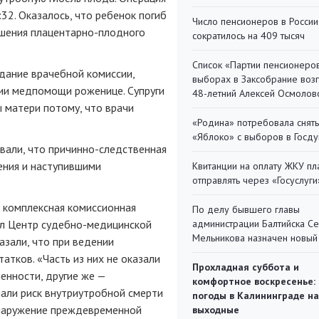
32. Оказалось, что ребенок погиб
Число пенсионеров в России
ушения плацентарно-плодного
сократилось на 409 тысяч
Список «Партии пенсионеро
дание врачебной комиссии,
выборах в Заксобрание воз
нии медпомощи роженице. Супруги
48-летний Алексей Осмолов
ы матери потому, что врачи
«Родина» потребовала снять
«Яблоко» с выборов в Госд
вали, что причинно-следственная
ения и наступившими
Квитанции на оплату ЖКУ п
отправлять через «Госуслуги
 комплексная комиссионная
По делу бывшего главы
ел Центр судебно-медицинской
администрации Балтийска С
Мельникова назначен новый
азали, что при ведении
тков. «Часть из них не оказали
Прохладная суббота и
енности, другие же —
комфортное воскресенье:
али риск внутриутробной смерти
погоды в Калининграде на
бнаружение преждевременной
выходные