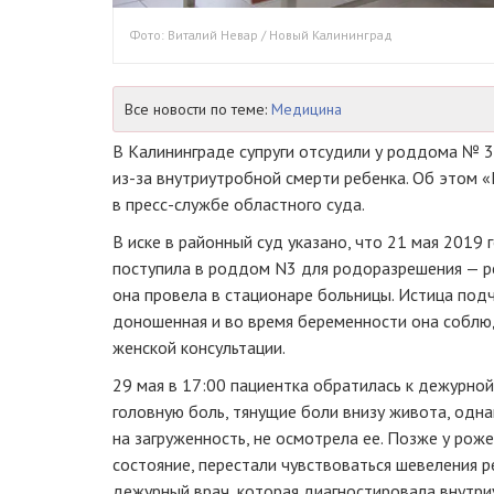
Фото: Виталий Невар / Новый Калининград
Все новости по теме:
Медицина
В Калининграде супруги отсудили у роддома № 3
из-за внутриутробной смерти ребенка. Об этом
в пресс-службе областного суда.
В иске в районный суд указано, что 21 мая 2019
поступила в роддом N3 для родоразрешения — ре
она провела в стационаре больницы. Истица под
доношенная и во время беременности она соблюд
женской консультации.
29 мая в 17:00 пациентка обратилась к дежурной
головную боль, тянущие боли внизу живота, одна
на загруженность, не осмотрела ее. Позже у ро
состояние, перестали чувствоваться шевеления р
дежурный врач, которая диагностировала внутри