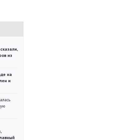
сказали,
ров из
аде на
лен и
алась
кую
,
главный