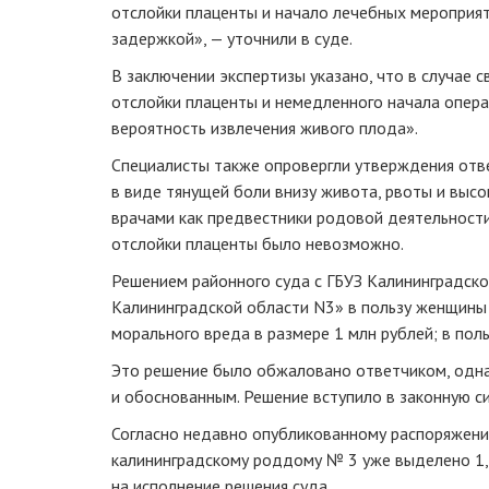
отслойки плаценты и начало лечебных мероприя
задержкой», — уточнили в суде.
В заключении экспертизы указано, что в случае 
отслойки плаценты и немедленного начала опера
вероятность извлечения живого плода».
Специалисты также опровергли утверждения отв
в виде тянущей боли внизу живота, рвоты и выс
врачами как предвестники родовой деятельности
отслойки плаценты было невозможно.
Решением районного суда с ГБУЗ Калининградск
Калининградской области N3» в пользу женщины
морального вреда в размере 1 млн рублей; в польз
Это решение было обжаловано ответчиком, одна
и обоснованным. Решение вступило в законную си
Согласно недавно опубликованному распоряжени
калининградскому роддому № 3 уже выделено 1,
на исполнение решения суда.