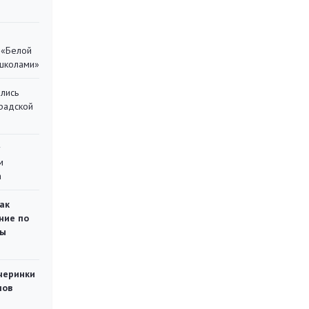
 «Белой
 школами»
лись
градской
у
м
а
ак
ние по
ты
черинки
мов