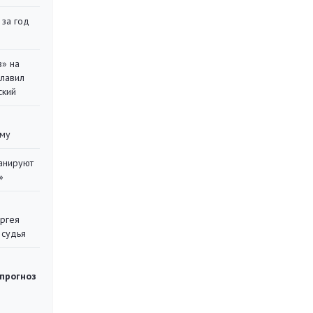
 за год
в» на
главил
ский
уму
ланируют
»
ергея
 судья
 прогноз