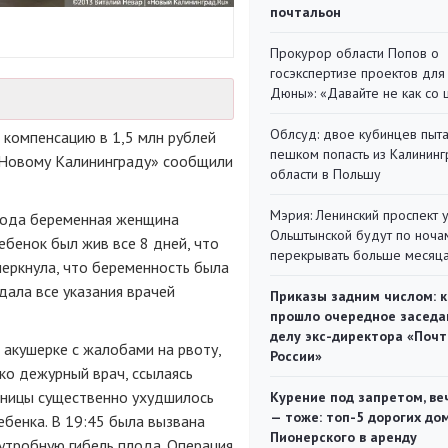
почтальон
Прокурор области Попов о
госэкспертизе проектов для
Дюны»: «Давайте не как со
Облсуд: двое кубинцев пыта
 компенсацию в 1,5 млн рублей
пешком попасть из Калинин
 «Новому Калининграду» сообщили
области в Польшу
Мэрия: Ленинский проспект 
 года беременная женщина
Ольштынской будут по ноча
бенок был жив все 8 дней, что
перекрывать больше месяц
черкнула, что беременность была
ала все указания врачей
Приказы задним числом: к
прошло очередное заседа
делу экс-директора «Поч
 акушерке с жалобами на рвоту,
России»
ко дежурный врач, ссылаясь
женицы существенно ухудшилось
Курение под запретом, ве
— тоже: топ-5 дорогих до
ебенка. В 19:45 была вызвана
Пионерского в аренду
утробную гибель плода. Операция