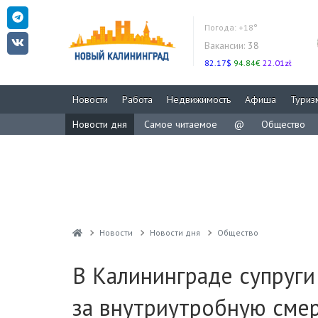
Погода:
+18°
Вакансии:
38
82.17$
94.84€
22.01zł
Новости
Работа
Недвижимость
Афиша
Туриз
Новости дня
Самое читаемое
@
Общество
Новости
Новости дня
Общество
В Калининграде супруги
за внутриутробную сме