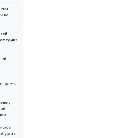
рены
ти на
ргей
комедии»
шей
ее время
ричину
вой
ном
писков
рбурга с