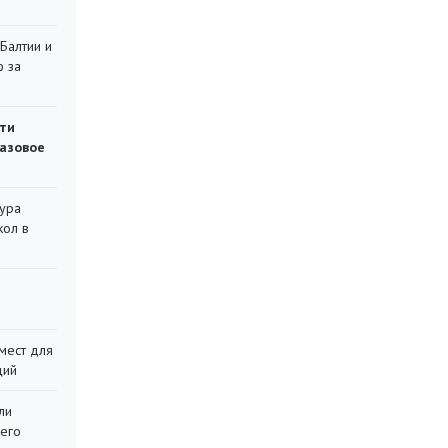
 Балтии и
ю за
ти
газовое
тура
кол в
мест для
ций
ли
 его