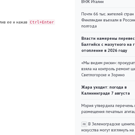
ВНЖ Италии
Почти 66 тыс. жителей стран
Финляндии въехали в Росси
лив ее и нажав
Ctrl+Enter
полгода
Власти намерены перевес
Балтийск с мазутного на 
отопление в 2026 году
«Мы видим риски»: прокура
взяла на контроль ремонт ш
Светлогорске и Зорино
Жара уходит: погода в
Калининграде 7 августа
Мэрия утвердила перечень 
размещения печатных агита
В Зеленоградске цените
PR
искусства могут взглянуть на