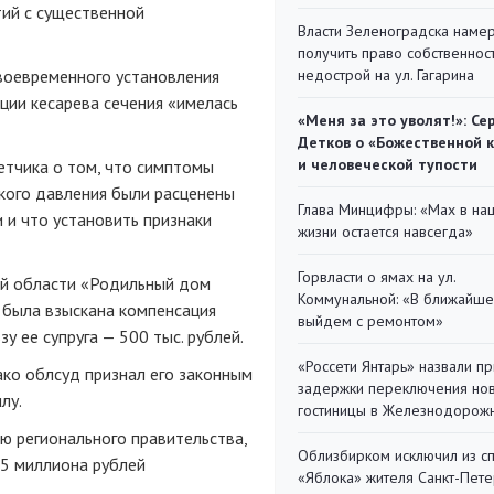
тий с существенной
Власти Зеленоградска наме
получить право собственнос
своевременного установления
недострой на ул. Гагарина
ции кесарева сечения «имелась
«Меня за это уволят!»: Се
Детков о «Божественной 
и человеческой тупости
етчика о том, что симптомы
окого давления были расценены
Глава Минцифры: «Мах в на
 и что установить признаки
жизни остается навсегда»
Горвласти о ямах на ул.
ой области «Родильный дом
Коммунальной: «В ближайш
 была взыскана компенсация
выйдем с ремонтом»
у ее супруга — 500 тыс. рублей.
«Россети Янтарь» назвали п
ко облсуд признал его законным
задержки переключения но
лу.
гостиницы в Железнодорож
ю регионального правительства,
Облизбирком исключил из с
5 миллиона рублей
«Яблока» жителя Санкт-Пете