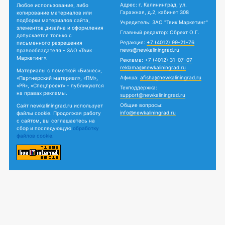
Адрес: г. Калининград, ул.
Любое использование, либо
Гаражная, д.2, кабинет 308
копирование материалов или
подборки материалов сайта,
Учредитель: ЗАО "Твик Маркетинг"
элементов дизайна и оформления
Главный редактор: Обрехт О.Г.
допускается только с
Редакция:
+7 (4012) 99-21-76
письменного разрешения
news@newkaliningrad.ru
правообладателя - ЗАО «Твик
Маркетинг».
Реклама:
+7 (4012) 31-07-07
reklama@newkaliningrad.ru
Материалы с пометкой «Бизнес»,
Афиша:
afisha@newkaliningrad.ru
«Партнерский материал», «ПМ»,
«PR», «Спецпроект» - публикуются
Техподдержка:
на правах рекламы.
support@newkaliningrad.ru
Общие вопросы:
Сайт newkaliningrad.ru использует
info@newkaliningrad.ru
файлы cookie. Продолжая работу
с сайтом, вы соглашаетесь на
сбор и последующую
обработку
файлов cookie.