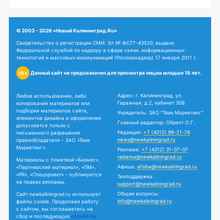
© 2003 - 2026 «Новый Калининград.Ru»
Свидетельство о регистрации СМИ: Эл № ФС77-43520, выдано
Федеральной службой по надзору в сфере связи, информационных
технологий и массовых коммуникаций (Роскомнадзор) 17 января 2011 г.
Данный сайт не предназначен для просмотра лицам младше 18 лет.
18+
Адрес: г. Калининград, ул.
Любое использование, либо
Гаражная, д.2, кабинет 308
копирование материалов или
подборки материалов сайта,
Учредитель: ЗАО "Твик Маркетинг"
элементов дизайна и оформления
Главный редактор: Обрехт О.Г.
допускается только с
Редакция:
+7 (4012) 99-21-76
письменного разрешения
news@newkaliningrad.ru
правообладателя - ЗАО «Твик
Маркетинг».
Реклама:
+7 (4012) 31-07-07
reklama@newkaliningrad.ru
Материалы с пометкой «Бизнес»,
Афиша:
afisha@newkaliningrad.ru
«Партнерский материал», «ПМ»,
«PR», «Спецпроект» - публикуются
Техподдержка:
на правах рекламы.
support@newkaliningrad.ru
Общие вопросы:
Сайт newkaliningrad.ru использует
info@newkaliningrad.ru
файлы cookie. Продолжая работу
с сайтом, вы соглашаетесь на
сбор и последующую
обработку