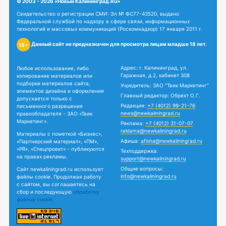
© 2003 - 2026 «Новый Калининград.Ru»
Свидетельство о регистрации СМИ: Эл № ФС77-43520, выдано
Федеральной службой по надзору в сфере связи, информационных
технологий и массовых коммуникаций (Роскомнадзор) 17 января 2011 г.
Данный сайт не предназначен для просмотра лицам младше 18 лет.
18+
Адрес: г. Калининград, ул.
Любое использование, либо
Гаражная, д.2, кабинет 308
копирование материалов или
подборки материалов сайта,
Учредитель: ЗАО "Твик Маркетинг"
элементов дизайна и оформления
Главный редактор: Обрехт О.Г.
допускается только с
Редакция:
+7 (4012) 99-21-76
письменного разрешения
news@newkaliningrad.ru
правообладателя - ЗАО «Твик
Маркетинг».
Реклама:
+7 (4012) 31-07-07
reklama@newkaliningrad.ru
Материалы с пометкой «Бизнес»,
Афиша:
afisha@newkaliningrad.ru
«Партнерский материал», «ПМ»,
«PR», «Спецпроект» - публикуются
Техподдержка:
на правах рекламы.
support@newkaliningrad.ru
Общие вопросы:
Сайт newkaliningrad.ru использует
info@newkaliningrad.ru
файлы cookie. Продолжая работу
с сайтом, вы соглашаетесь на
сбор и последующую
обработку
файлов cookie.