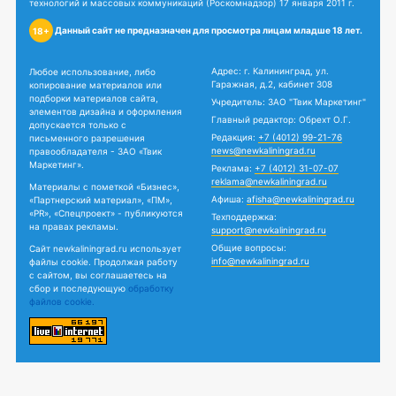
технологий и массовых коммуникаций (Роскомнадзор) 17 января 2011 г.
Данный сайт не предназначен для просмотра лицам младше 18 лет.
18+
Адрес: г. Калининград, ул.
Любое использование, либо
Гаражная, д.2, кабинет 308
копирование материалов или
подборки материалов сайта,
Учредитель: ЗАО "Твик Маркетинг"
элементов дизайна и оформления
Главный редактор: Обрехт О.Г.
допускается только с
Редакция:
+7 (4012) 99-21-76
письменного разрешения
news@newkaliningrad.ru
правообладателя - ЗАО «Твик
Маркетинг».
Реклама:
+7 (4012) 31-07-07
reklama@newkaliningrad.ru
Материалы с пометкой «Бизнес»,
Афиша:
afisha@newkaliningrad.ru
«Партнерский материал», «ПМ»,
«PR», «Спецпроект» - публикуются
Техподдержка:
на правах рекламы.
support@newkaliningrad.ru
Общие вопросы:
Сайт newkaliningrad.ru использует
info@newkaliningrad.ru
файлы cookie. Продолжая работу
с сайтом, вы соглашаетесь на
сбор и последующую
обработку
файлов cookie.