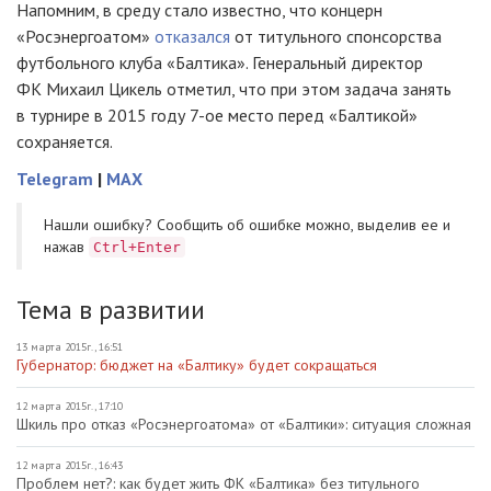
Напомним, в среду стало известно, что концерн
«Росэнергоатом»
отказался
от титульного спонсорства
футбольного клуба «Балтика». Генеральный директор
ФК Михаил Цикель отметил, что при этом задача занять
в турнире в 2015 году
7-ое
место перед «Балтикой»
сохраняется.
Telegram
|
MAX
Нашли ошибку? Cообщить об ошибке можно, выделив ее и
нажав
Ctrl+Enter
Тема в развитии
13 марта 2015г., 16:51
Губернатор: бюджет на «Балтику» будет сокращаться
12 марта 2015г., 17:10
Шкиль про отказ «Росэнергоатома» от «Балтики»: ситуация сложная
12 марта 2015г., 16:43
Проблем нет?: как будет жить ФК «Балтика» без титульного