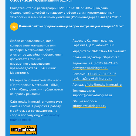
© 2003 - 2026 «Новый Калининград.Ru»
Свидетельство о регистрации СМИ: Эл № ФС77-43520, выдано
Федеральной службой по надзору в сфере связи, информационных
технологий и массовых коммуникаций (Роскомнадзор) 17 января 2011 г.
Данный сайт не предназначен для просмотра лицам младше 18 лет.
18+
Адрес: г. Калининград, ул.
Любое использование, либо
Гаражная, д.2, кабинет 308
копирование материалов или
подборки материалов сайта,
Учредитель: ЗАО "Твик Маркетинг"
элементов дизайна и оформления
Главный редактор: Обрехт О.Г.
допускается только с
Редакция:
+7 (4012) 99-21-76
письменного разрешения
news@newkaliningrad.ru
правообладателя - ЗАО «Твик
Маркетинг».
Реклама:
+7 (4012) 31-07-07
reklama@newkaliningrad.ru
Материалы с пометкой «Бизнес»,
Афиша:
afisha@newkaliningrad.ru
«Партнерский материал», «ПМ»,
«PR», «Спецпроект» - публикуются
Техподдержка:
на правах рекламы.
support@newkaliningrad.ru
Общие вопросы:
Сайт newkaliningrad.ru использует
info@newkaliningrad.ru
файлы cookie. Продолжая работу
с сайтом, вы соглашаетесь на
сбор и последующую
обработку
файлов cookie.