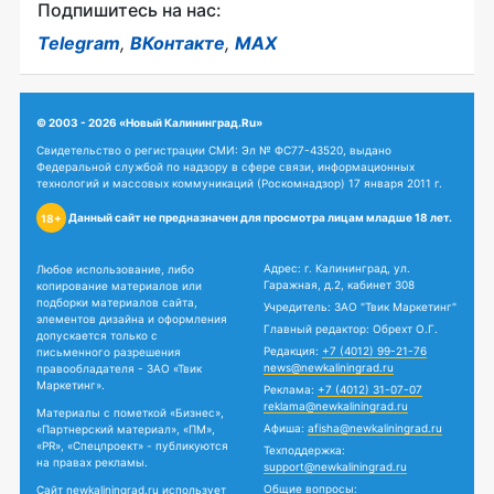
Подпишитесь на нас:
Telegram
,
ВКонтакте
,
MAX
© 2003 - 2026 «Новый Калининград.Ru»
Свидетельство о регистрации СМИ: Эл № ФС77-43520, выдано
Федеральной службой по надзору в сфере связи, информационных
технологий и массовых коммуникаций (Роскомнадзор) 17 января 2011 г.
Данный сайт не предназначен для просмотра лицам младше 18 лет.
18+
Адрес: г. Калининград, ул.
Любое использование, либо
Гаражная, д.2, кабинет 308
копирование материалов или
подборки материалов сайта,
Учредитель: ЗАО "Твик Маркетинг"
элементов дизайна и оформления
Главный редактор: Обрехт О.Г.
допускается только с
Редакция:
+7 (4012) 99-21-76
письменного разрешения
news@newkaliningrad.ru
правообладателя - ЗАО «Твик
Маркетинг».
Реклама:
+7 (4012) 31-07-07
reklama@newkaliningrad.ru
Материалы с пометкой «Бизнес»,
Афиша:
afisha@newkaliningrad.ru
«Партнерский материал», «ПМ»,
«PR», «Спецпроект» - публикуются
Техподдержка:
на правах рекламы.
support@newkaliningrad.ru
Общие вопросы:
Сайт newkaliningrad.ru использует