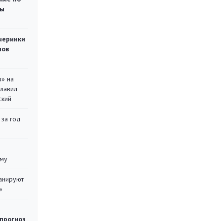
ты
черинки
мов
в» на
главил
ский
 за год
уму
ланируют
»
 прогноз