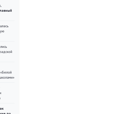
,
главный
алась
кую
лись
градской
 «Белой
 школами»
у
м
а
ак
ние по