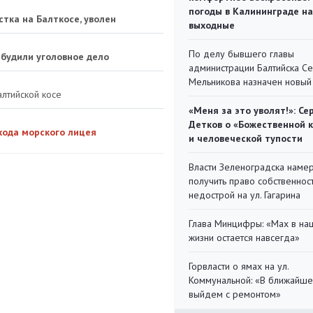
погоды в Калининграде на
стка на Балткосе, уволен
выходные
По делу бывшего главы
збудили уголовное дело
администрации Балтийска С
Мельникова назначен новый
алтийской косе
«Меня за это уволят!»: Се
Детков о «Божественной 
хода морского лицея
и человеческой тупости
Власти Зеленоградска наме
получить право собственнос
недострой на ул. Гагарина
Глава Минцифры: «Мах в на
жизни остается навсегда»
Горвласти о ямах на ул.
Коммунальной: «В ближайш
выйдем с ремонтом»