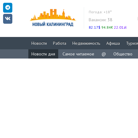
Погода:
+18°
Вакансии:
38
82.17$
94.84€
22.01zł
Новости
Работа
Недвижимость
Афиша
Туриз
Новости дня
Самое читаемое
@
Общество