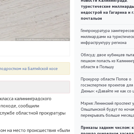
Новости Калининграда:
туристические миллиарды
недострой на Гагарина и 
почтальон
Генпрокуратура заинтересов
миллиардами на туристичес
инфраструктуру региона
Облсуд: двое кубинцев пыта
пешком попасть из Калинин
области в Польшу
подростком на Балтийской косе
Прокурор области Попов о
госэкспертизе проектов для
Дюны»: «Давайте не как со
 класса калининградского
Мэрия: Ленинский проспект 
м походе, сообщили
Ольштынской будут по ноча
-службе областной прокуратуры
перекрывать больше месяц
Приказы задним числом: к
дом на место происшествия «были
прошло очередное заседа