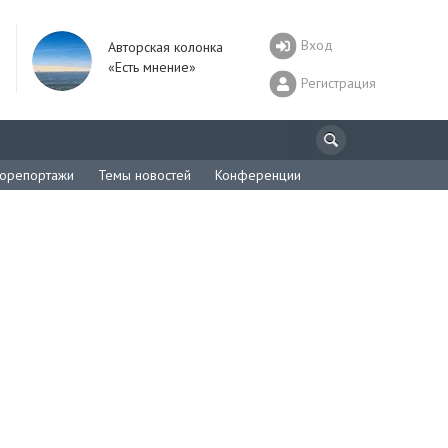
Вход
Авторская колонка
«Есть мнение»
Регистрация
орепортажи
Темы новостей
Конференции