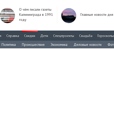
О чём писали газеты
Калининграда в 1991
Главные новости дня
году
м
Справка
Скидки
Дети
Спецпроекты
Свадьба
Гороскопы
Политика
Происшествия
Экономика
Деловые новости
Фот