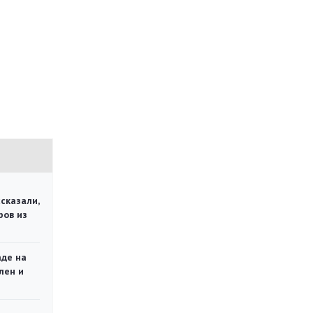
сказали,
ров из
аде на
лен и