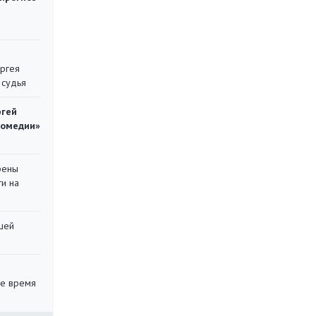
ергея
 судья
ргей
комедии»
рены
ти на
шей
ее время