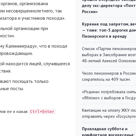
органов, организована
делу экс-директора «Поч
ели несовершеннолетнего, так
России»
изатора и участников похода».
Курение под запретом, ве
льной организации при
— тоже: топ-5 дорогих до
ности».
Пионерского в аренду
му Калининграду», что в походе
Список «Партии пенсионеро
опровождающих.
выборах в Заксобрание воз
48-летний Алексей Осмолов
ой находится лицей, случившееся
твия.
Число пенсионеров в России
сократилось на 409 тысяч
ывают посещать только
ьные посты.
«Родина» потребовала снять
«Яблоко» с выборов в Госд
Квитанции на оплату ЖКУ п
лив ее и нажав
Ctrl+Enter
отправлять через «Госуслуги
Прохладная суббота и
комфортное воскресенье: