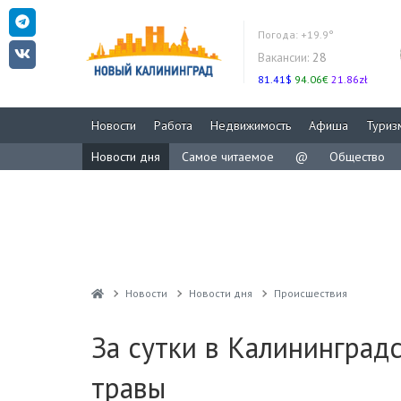
Погода:
+19.9°
Вакансии:
28
81.41$
94.06€
21.86zł
Новости
Работа
Недвижимость
Афиша
Туриз
Новости дня
Самое читаемое
@
Общество
Новости
Новости дня
Проиcшествия
За сутки в Калининград
травы