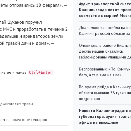
Аудит транспортной сист
чёты отправились 18 февраля», —
Калининграда хотят пров
совместно с мэрией Моск
лай Цуканов поручил
Два человека погибли на во
с МЧС и проработать в течение 2
Калининградской области за
ладельцев и арендаторов земли
той травой дачи и дома», —
Очевидец: в районе Виштын
десять машин оказались
заблокированы упавшими д
Беспрозванных: «По Коммун
лив ее и нажав
Ctrl+Enter
бегу, а там яма на яме»
Во время рейда в Калининг
области выявили 58 гулявш
подростков
оджигателям травы
Новости Калининграда: но
губернатора, аудит транс
ает на полусотне гектаров
афиша на выходные