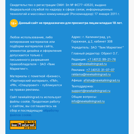
Свидетельство о регистрации СМИ: Эл № ФС77-43520, выдано
Федеральной службой по надзору в сфере связи, информационных
технологий и массовых коммуникаций (Роскомнадзор) 17 января 2011 г.
Данный сайт не предназначен для просмотра лицам младше 18 лет.
18+
Адрес: г. Калининград, ул.
Любое использование, либо
Гаражная, д.2, кабинет 308
копирование материалов или
подборки материалов сайта,
Учредитель: ЗАО "Твик Маркетинг"
элементов дизайна и оформления
Главный редактор: Обрехт О.Г.
допускается только с
Редакция:
+7 (4012) 99-21-76
письменного разрешения
news@newkaliningrad.ru
правообладателя - ЗАО «Твик
Маркетинг».
Реклама:
+7 (4012) 31-07-07
reklama@newkaliningrad.ru
Материалы с пометкой «Бизнес»,
Афиша:
afisha@newkaliningrad.ru
«Партнерский материал», «ПМ»,
«PR», «Спецпроект» - публикуются
Техподдержка:
на правах рекламы.
support@newkaliningrad.ru
Общие вопросы:
Сайт newkaliningrad.ru использует
info@newkaliningrad.ru
файлы cookie. Продолжая работу
с сайтом, вы соглашаетесь на
сбор и последующую
обработку
файлов cookie.