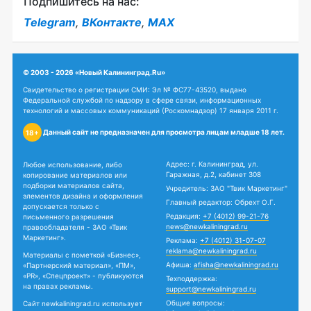
Подпишитесь на нас:
Telegram
,
ВКонтакте
,
MAX
© 2003 - 2026 «Новый Калининград.Ru»
Свидетельство о регистрации СМИ: Эл № ФС77-43520, выдано
Федеральной службой по надзору в сфере связи, информационных
технологий и массовых коммуникаций (Роскомнадзор) 17 января 2011 г.
Данный сайт не предназначен для просмотра лицам младше 18 лет.
18+
Адрес: г. Калининград, ул.
Любое использование, либо
Гаражная, д.2, кабинет 308
копирование материалов или
подборки материалов сайта,
Учредитель: ЗАО "Твик Маркетинг"
элементов дизайна и оформления
Главный редактор: Обрехт О.Г.
допускается только с
Редакция:
+7 (4012) 99-21-76
письменного разрешения
news@newkaliningrad.ru
правообладателя - ЗАО «Твик
Маркетинг».
Реклама:
+7 (4012) 31-07-07
reklama@newkaliningrad.ru
Материалы с пометкой «Бизнес»,
Афиша:
afisha@newkaliningrad.ru
«Партнерский материал», «ПМ»,
«PR», «Спецпроект» - публикуются
Техподдержка:
на правах рекламы.
support@newkaliningrad.ru
Общие вопросы:
Сайт newkaliningrad.ru использует