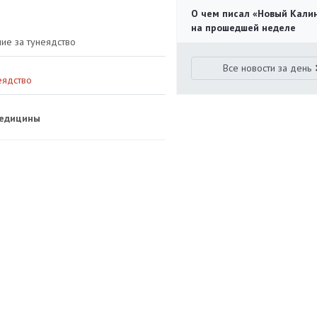
О чем писал «Новый Кали
на прошедшей неделе
ие за тунеядство
Все новости за день
еядство
медицины