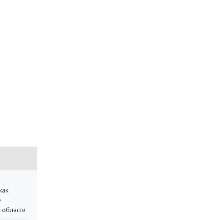
как
е
 области