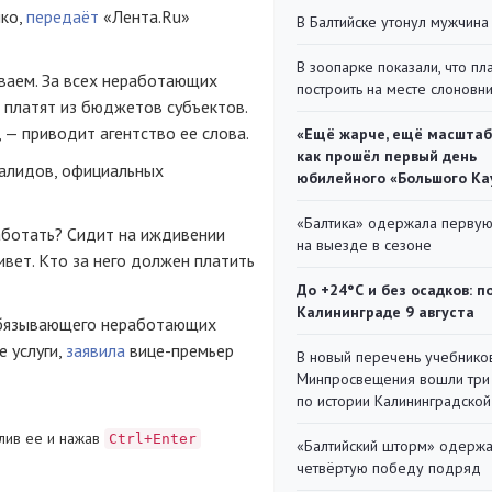
нко,
передаёт
«Лента.Ru»
В Балтийске утонул мужчина
В зоопарке показали, что пл
ваем. За всех неработающих
построить на месте слоновн
 платят из бюджетов субъектов.
 — приводит агентство ее слова.
«Ещё жарче, ещё масштаб
как прошёл первый день
валидов, официальных
юбилейного «Большого Ка
«Балтика» одержала перву
аботать? Сидит на иждивении
на выезде в сезоне
живет. Кто за него должен платить
До +24°С и без осадков: п
Калининграде 9 августа
 обязывающего неработающих
 услуги,
заявила
вице-премьер
В новый перечень учебнико
Минпросвещения вошли три
по истории Калининградской
лив ее и нажав
Ctrl+Enter
«Балтийский шторм» одерж
четвёртую победу подряд