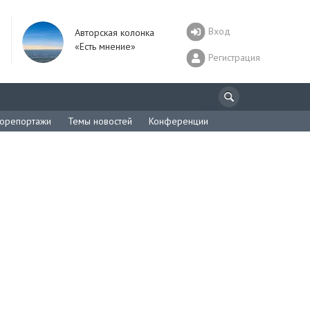
Вход
Авторская колонка
«Есть мнение»
Регистрация
орепортажи
Темы новостей
Конференции