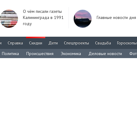
О чём писали газеты
Калининграда в 1991
Главные новости дня
году
м
Справка
Скидки
Дети
Спецпроекты
Свадьба
Гороскопы
Политика
Происшествия
Экономика
Деловые новости
Фот