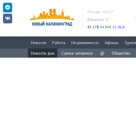
Погода:
+16.1°
Вакансии:
5
82.17$
94.84€
22.01zł
Новости
Работа
Недвижимость
Афиша
Туриз
Новости дня
Самое читаемое
@
Общество