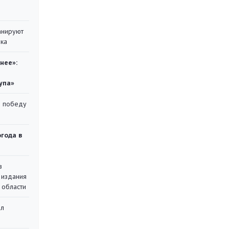
анируют
ика
нее»:
упа»
ю победу
огода в
в
 издания
 области
ал