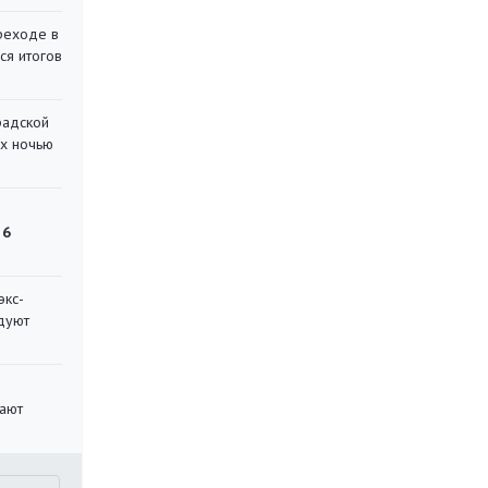
реходе в
ся итогов
радской
их ночью
 6
экс-
дуют
вают