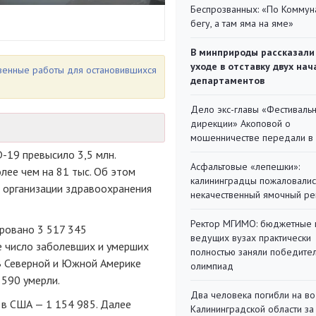
Беспрозванных: «По Коммун
бегу, а там яма на яме»
В минприроды рассказали
уходе в отставку двух на
венные работы для остановившихся
департаментов
Дело экс-главы «Фестиваль
дирекции» Акоповой о
мошенничестве передали в
-19 превысило 3,5 млн.
Асфальтовые «лепешки»:
лее чем на 81 тыс. Об этом
калининградцы пожаловалис
 организации здравоохранения
некачественный ямочный ре
Ректор МГИМО: бюджетные 
ировано 3 517 345
ведущих вузах практически
 число заболевших и умерших
полностью заняли победите
 В Северной и Южной Америке
олимпиад
 590 умерли.
Два человека погибли на во
 в США — 1 154 985. Далее
Калининградской области за