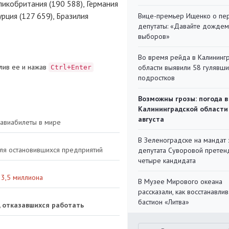
ликобритания (190 588), Германия
урция (127 659), Бразилия
Вице-премьер Ищенко о пе
депутаты: «Давайте дождем
выборов»
Во время рейда в Калининг
лив ее и нажав
области выявили 58 гулявш
Ctrl+Enter
подростков
Возможны грозы: погода в
Калининградской области
августа
 авиабилеты в мире
В Зеленоградске на мандат 
ля остановившихся предприятий
депутата Суворовой претен
четыре кандидата
 3,5 миллиона
В Музее Мирового океана
рассказали, как восстанавли
бастион «Литва»
, отказавшихся работать