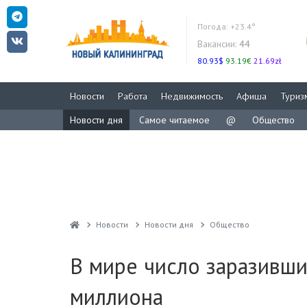
Погода:
+23.4°
Вакансии:
44
80.93$
93.19€
21.69zł
Новости
Работа
Недвижимость
Афиша
Туриз
Новости дня
Самое читаемое
@
Общество
Новости
Новости дня
Общество
В мире число заразивши
миллиона