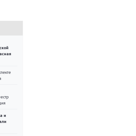
ской
асная
спекте
а
еестр
дия
а и
али