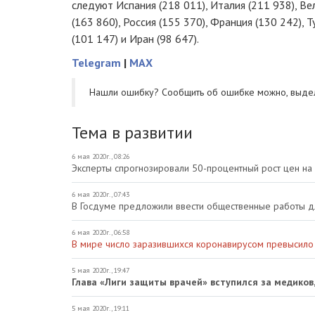
следуют Испания (218 011), Италия (211 938), Ве
(163 860), Россия (155 370), Франция (130 242), Т
(101 147) и Иран (98 647).
Telegram
|
MAX
Нашли ошибку? Cообщить об ошибке можно, выде
Тема в развитии
6 мая 2020г., 08:26
Эксперты спрогнозировали 50-процентный рост цен на
6 мая 2020г., 07:43
В Госдуме предложили ввести общественные работы д
6 мая 2020г., 06:58
В мире число заразившихся коронавирусом превысило
5 мая 2020г., 19:47
Глава «Лиги защиты врачей» вступился за медиков
5 мая 2020г., 19:11