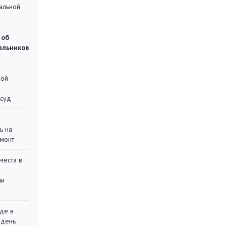
альной
 об
чальников
ной
 суд
ь на
монт
места в
ли
де в
 день